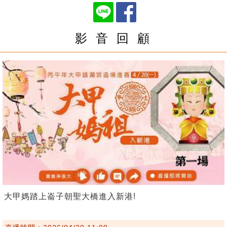
影 音 回 顧
大甲媽踏上崙子朝聖大橋進入新港!