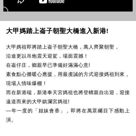
大甲媽踏上崙子朝聖大橋進入新港!
大甲媽祖即將踏上崙子朝聖大橋，萬人齊聚朝聖，
沿途更以吊炮震天迎駕，場面震撼！
在崙仔庄，鄉親早已準備好滿滿心意!
素食點心攤暖心應援，用最虔誠的方式迎接媽祖到來，
現場人情味爆棚！
而在新港端，新港奉天宮媽祖也將登轎親自出迎，迎接
遠道而來的大甲鎮瀾宮媽祖!
—年一度的「姐妹會香」，即將在萬眾矚目下感動上
演。