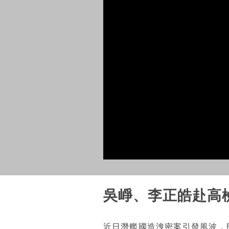
吳崢、李正皓赴高
近日潛艦國造洩密案引發風波，