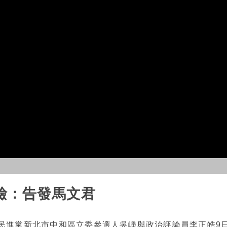
檢：告發馬文君
民進黨新北市中和區立委參選人吳崢與政治評論員李正皓9