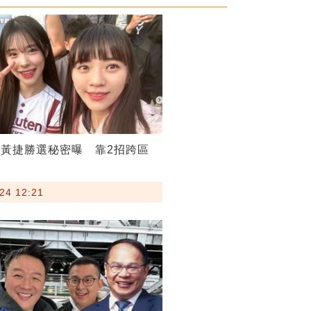
黃捷勝選秘密曝 靠2招跨區
24 12:21