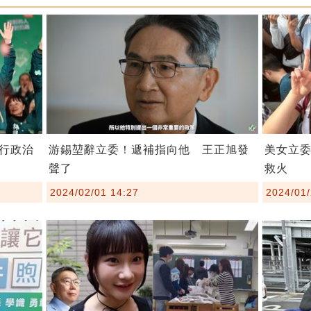
行政治
游錫堃辭立委！遞補指向他 王正旭發
美女立委
聲了
救火
2024/02/01 14:27
2024/01/