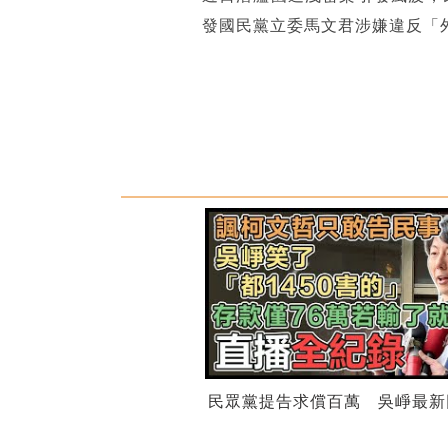
發國民黨立委馬文君涉嫌違反「
民眾黨提告求償百萬 吳崢最新