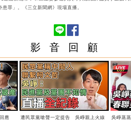
外患罪」。《三立新聞網》現場直播。
影 音 回 顧
回應
遭民眾黨嗆聲一定提告 吳崢親上火線
吳崢蒸蒸