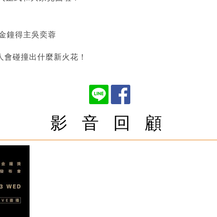
類金鐘得主吳奕蓉
人會碰撞出什麼新火花！
影 音 回 顧