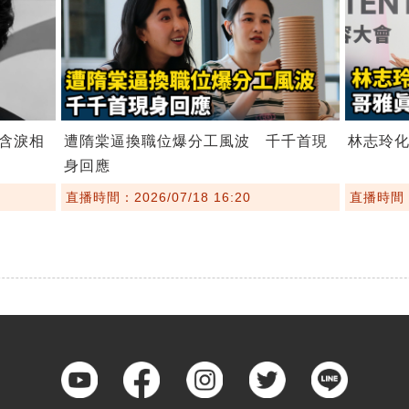
含淚相
遭隋棠逼換職位爆分工風波 千千首現
林志玲
身回應
直播時間：2026/07/18 16:20
直播時間：2