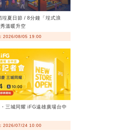
稻埕夏日節 / 8分鐘「埕式浪
火秀溫暖升空
026/08/05 19:00
・三城同耀 iFG遠雄廣場台中
026/07/24 10:00