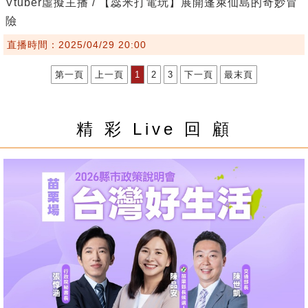
Vtuber虛擬主播 / 【蕊米打電玩】展開蓬萊仙島的奇妙冒
險
直播時間：2025/04/29 20:00
第一頁
上一頁
1
2
3
下一頁
最末頁
精 彩 Live 回 顧