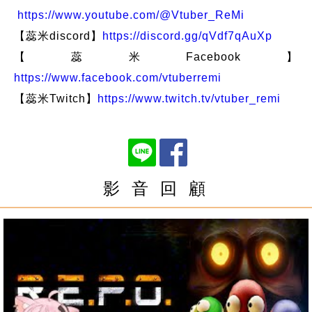
https://www.youtube.com/@Vtuber_ReMi
【蕊米discord】
https://discord.gg/qVdf7qAuXp
【蕊米Facebook】
https://www.facebook.com/vtuberremi
【蕊米Twitch】
https://www.twitch.tv/vtuber_remi
影 音 回 顧