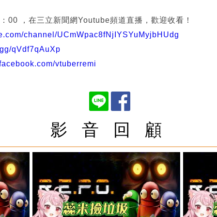
：00 ，在三立新聞網Youtube頻道直播，歡迎收看！
ube.com/channel/UCmWpac8fNjIYSYuMyjbHUdg
d.gg/qVdf7qAuXp
.facebook.com/vtuberremi
影 音 回 顧