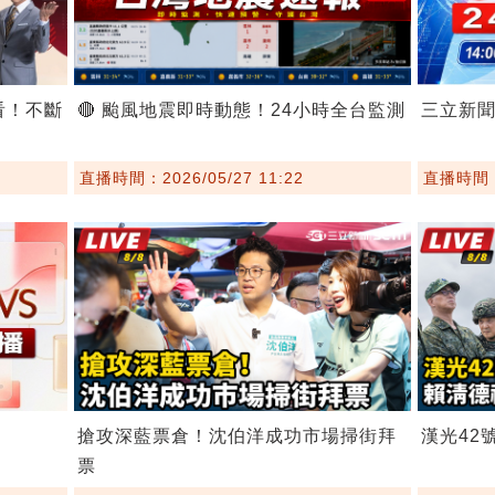
看！不斷
🔴 颱風地震即時動態！24小時全台監測
三立新
直播時間：2026/05/27 11:22
直播時間：2
搶攻深藍票倉！沈伯洋成功市場掃街拜
漢光42
票