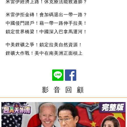
米雷伊經濟上路！休克療法能救通膨？
米雷伊拒金磚！會加碼退出一帶一路？
中國侵門踏戶！藉一帶一路伸手拉美！
鎖定世界橋梁！中國深入巴拿馬運河！
中美鋰礦之爭！鎖定拉美自然資源！
鋰礦大作戰！美中在南美洲正面槓上
影 音 回 顧