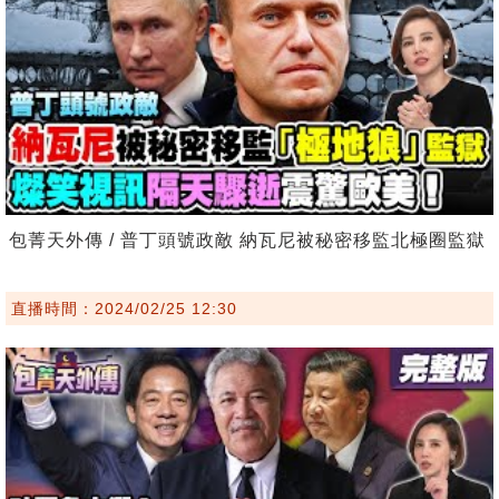
包菁天外傳 / 普丁頭號政敵 納瓦尼被秘密移監北極圈監獄
直播時間：2024/02/25 12:30