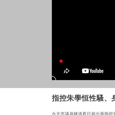
指控朱學恒性騷、
台北市議員鍾沛君日前出面指控