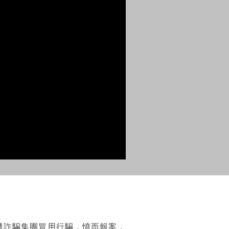
遭詐騙集團冒用行騙，憤而報案，