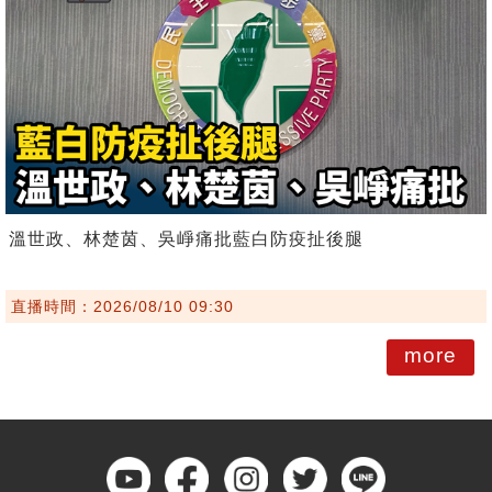
溫世政、林楚茵、吳崢痛批藍白防疫扯後腿
直播時間：2026/08/10 09:30
more