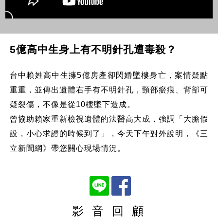
5億高中生身上有不明針孔遭毒殺？
台中賴姓高中生擁5億房產卻閃婚墜樓身亡，案情疑點
重重，並傳出遺體右手有不明針孔，頸部瘀痕、背部可
疑裂傷，不像是從10樓墜下造成。
曾協助賴家重新檢視遺體的法醫高大成，強調「大膽假
設，小心求證的時候到了」，今天下午對外說明，《三
立新聞網》帶您關心現場情況。
影 音 回 顧