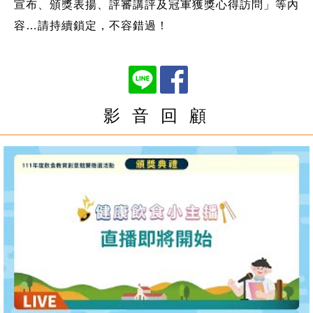
宣布、頒獎表揚、評審講評及冠軍獲獎心得訪問」等內
容…請持續鎖定，不容錯過！
影 音 回 顧