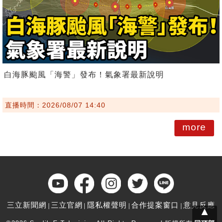
白海豚颱風「海警」發布！氣象署最新說明
直播時間：2026/08/07 14:40
more
三立新聞網
三立官網
隱私權聲明
合作提案窗口
意見反應
▲