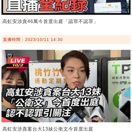
高虹安涉貪46萬今首度出庭「認罪不認罪」
直播時間：2023/10/11 14:30
高虹安涉貪案台大13妹公衛文今首度出庭