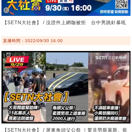
【SETN大社會】 / 沒證件上網咖被拒 台中男跳針暴吼
直播時間：2022/09/30 16:00
【SETN大社會】 / 屏東角頭父公祭 ！驚見勞斯萊斯、藍