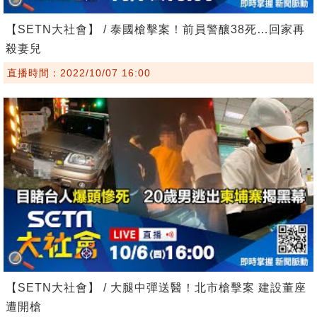
【SETN大社會】 / 泰國槍擊案！前員警釀38死…回家再
殺妻兒
直播時間：2022/10/07 16:00
【SETN大社會】 / 大腿中彈送醫！北市槍擊案 建設董座
遭開槍