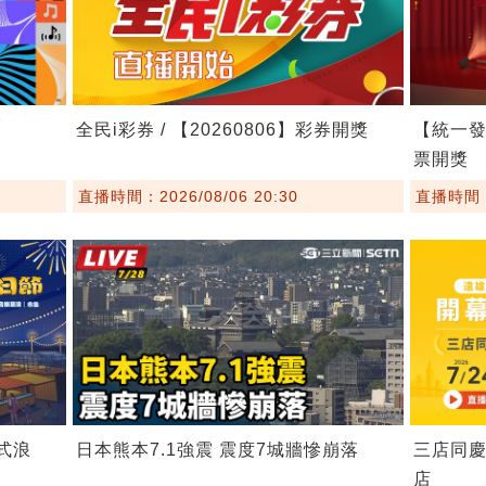
全民i彩券 / 【20260806】彩券開獎
【統一發票
票開獎
直播時間：2026/08/06 20:30
直播時間：2
埕式浪
日本熊本7.1強震 震度7城牆慘崩落
三店同慶
店