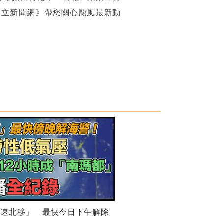
三立新聞網》帶您關心颱風最新動
龜速北移」 最快今日下午解除