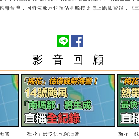
遠離台灣，同時氣象局也預估明晚接除海上颱風警報，《
影 音 回 顧
解海警
「梅花」最快傍晚解海警
梅花「