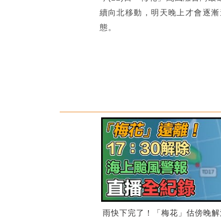
續向北移動，明天晚上才會逐漸
態。
雨快下完了！「梅花」估傍晚