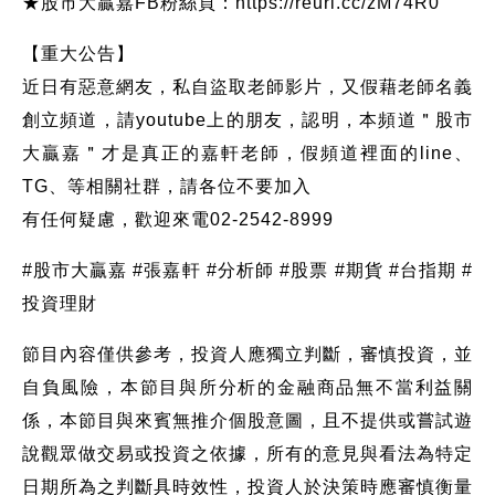
★股市大贏嘉FB粉絲頁：https://reurl.cc/zM74R0
【重大公告】
近日有惡意網友，私自盜取老師影片，又假藉老師名義
創立頻道，請youtube上的朋友，認明，本頻道＂股市
大贏嘉＂才是真正的嘉軒老師，假頻道裡面的line、
TG、等相關社群，請各位不要加入
有任何疑慮，歡迎來電02-2542-8999
#股市大贏嘉 #張嘉軒 #分析師 #股票 #期貨 #台指期 #
投資理財
節目內容僅供參考，投資人應獨立判斷，審慎投資，並
自負風險，本節目與所分析的金融商品無不當利益關
係，本節目與來賓無推介個股意圖，且不提供或嘗試遊
說觀眾做交易或投資之依據，所有的意見與看法為特定
日期所為之判斷具時效性，投資人於決策時應審慎衡量