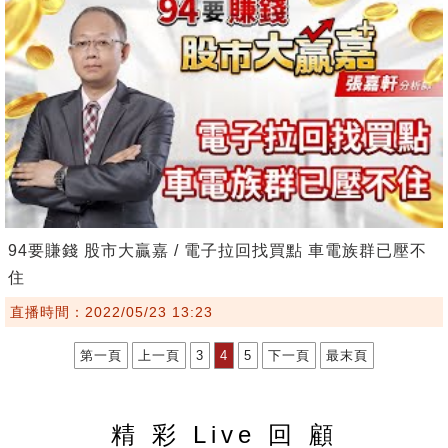
94要賺錢 股市大贏嘉 / 電子拉回找買點 車電族群已壓不
住
直播時間：2022/05/23 13:23
第一頁
上一頁
3
4
5
下一頁
最末頁
精 彩 Live 回 顧