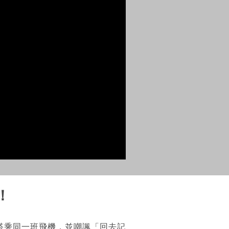
！
搭乘同一班飛機，並嘲諷「回去記