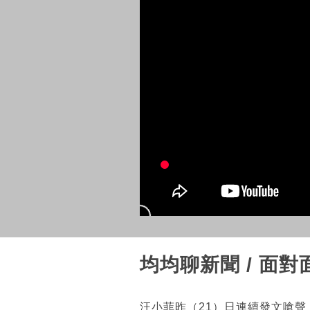
均均聊新聞 / 面
汪小菲昨（21）日連續發文嗆