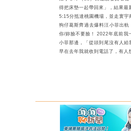
得把床墊一起帶回來」，結果最新
5:15分抵達桃園機場，並走寰
狗仔葛斯齊過去爆料汪小菲出軌
你/妳臉不要臉！ 2022年底
小菲那邊，「從頭到尾沒有人給
早在去年我就收到電話了，有人