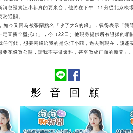
消息證實汪小菲真的要來台，他將在下午1:55分從北京機場
宇商務通關。
，如今又因為被張蘭點名「收了大S的錢」，氣得表示「我
前我一定直播全盤托出」，今（22日）他現身提供所有證據的
我任何錢，想要丟錢給我的是你汪小菲，過去到現在，說想
想要花錢買公關，請我不要做爆料，甚至做成正面的新聞」
影 音 回 顧