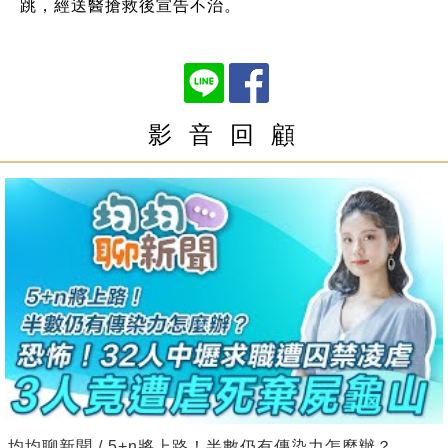
跳，經送醫搶救後宣告不治。
影 音 回 顧
均均聊新聞 / 5+n將上路！半數仍有傳染力怎麼辦？