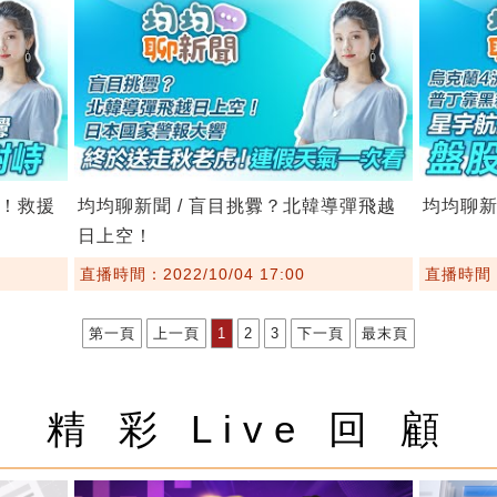
死！救援
均均聊新聞 / 盲目挑釁？北韓導彈飛越
均均聊新
日上空！
直播時間：2022/10/04 17:00
直播時間：2
第一頁
上一頁
1
2
3
下一頁
最末頁
精 彩 Live 回 顧