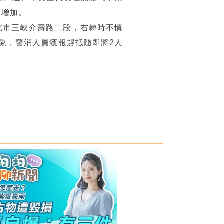
幅增加。
北市三峽介壽路二段，右轉時不慎
象，警消人員獲報趕抵隨即將2人