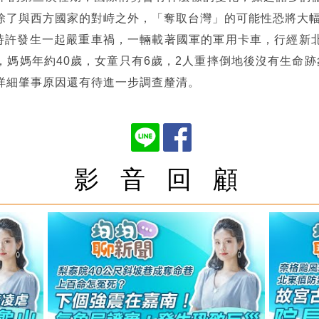
除了與西方國家的對峙之外，「奪取台灣」的可能性恐將大
7時許發生一起嚴重車禍，一輛載著國軍的軍用卡車，行經新
，媽媽年約40歲，女童只有6歲，2人重摔倒地後沒有生命跡
詳細肇事原因還有待進一步調查釐清。
影 音 回 顧