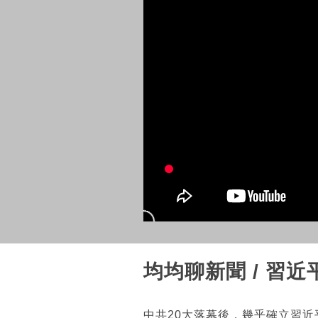
均均聊新聞 / 習
中共20大落幕後，幾乎確立習