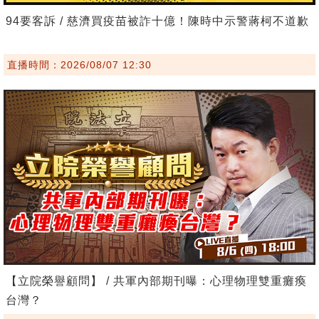
94要客訴 / 慈濟買疫苗被詐十億！陳時中示警蔣柯不道歉
直播時間：2026/08/07 12:30
【立院榮譽顧問】 / 共軍內部期刊曝：心理物理雙重癱瘓
台灣？