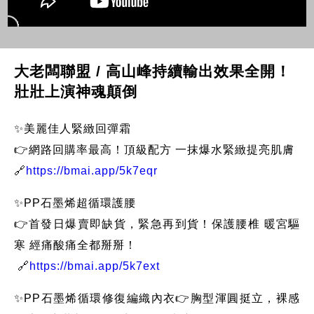
大老闆聯盟 / 高山峰持續輸出效果全開！
壯壯上演神魂顛倒
✨美麗佳人緊緻回彈霜
👉網路回購率最高！頂級配方 一抹爆水緊緻提亮肌膚
🔗
https://bmai.app/5k7eqr
✨PP石墨烯超循環護腰
👉首發日爆賣即缺貨，緊急再到貨！保護腰椎 暖宮驅
寒 經痛酸痛全都掰掰！
🔗
https://bmai.app/5k7ext
✨PP石墨烯循環修復編織內衣👉胸型渾圓挺立，裸感