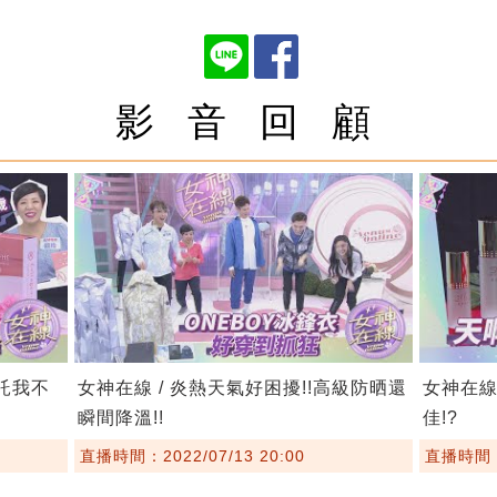
影 音 回 顧
拜託我不
女神在線 / 炎熱天氣好困擾!!高級防晒還
女神在線
瞬間降溫!!
佳!?
直播時間：2022/07/13 20:00
直播時間：2