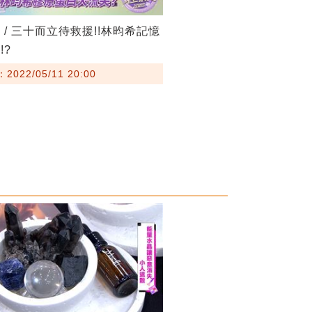
 / 三十而立待救援!!林昀希記憶
!?
022/05/11 20:00