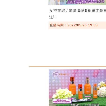
女神在線 / 能量降落!!養膚才是
道!!
直播時間：2022/05/25 19:50