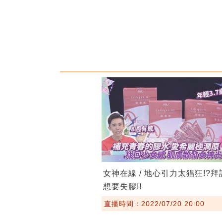
女神在線 / 地心引力太猖狂!?
想要失膠!!
直播時間：2022/07/20 20:00