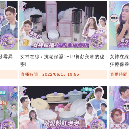
脫發霉異
女神在線 / 抗老保濕1+1!!養顏美容的秘
女神在線
密!!
狂擦保
直播時間：2022/06/15 19:55
直播時間：2