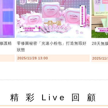
修護精
零修圖秘密「光速小粉包」打造無瑕好
28天無
狀態
2025/11/28 13:00
2025/11/
精 彩 Live 回 顧