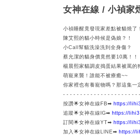
女神在線 / 小禎
小禎睡醒竟發現家差點被貓燒了
陳艾熙的貓小時候是偽娘？！
小Call幫貓洗澡洗到全身傷？
蔡允潔的貓身價竟然要10萬！！
楊晨熙家貓調皮搗蛋結果被罵的
萌寵來襲！誰能不被療癒~~
你家裡也有養寵物嗎？那這集一定
- - - - - - - - - - - - - - - - - - - - - - 
按讚🌟女神在線FB➡
https://li
追蹤🌟女神在線IG➡
https://li
訂閱🌟女神在線YT➡
https://li
加入🌟女神在線LINE➡
https://