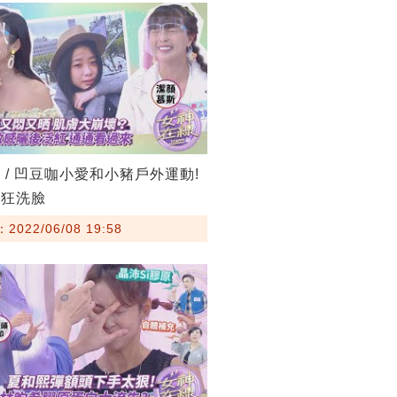
 / 凹豆咖小愛和小豬戶外運動!
養狂洗臉
022/06/08 19:58