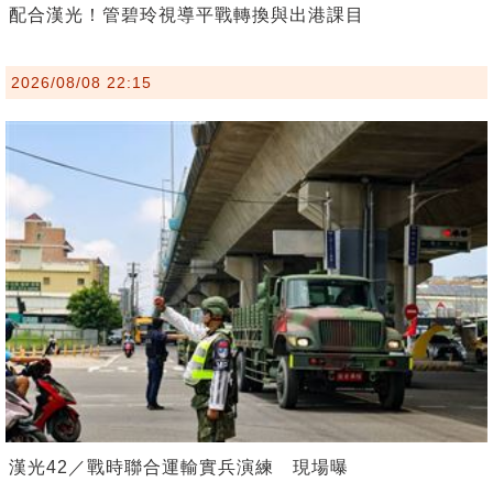
配合漢光！管碧玲視導平戰轉換與出港課目
2026/08/08 22:15
漢光42／戰時聯合運輸實兵演練 現場曝