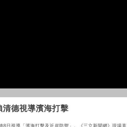
!賴清德視導濱海打擊
清德8日視導「濱海打擊及近岸防禦」。《三立新聞網》現場直