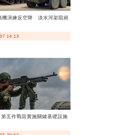
T桃機演練反空降 淡水河架阻絕
07 14:13
／第五作戰區實施關鍵基礎設施
06 20:52