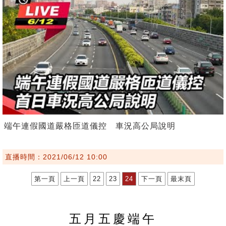
端午連假國道嚴格匝道儀控 車況高公局說明
直播時間：2021/06/12 10:00
第一頁
上一頁
22
23
24
下一頁
最末頁
五月五慶端午