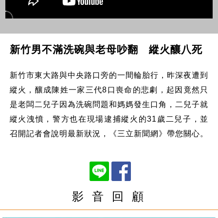
新竹男不滿洗碗與老母吵翻 縱火釀八死
新竹市東大路與中央路口旁的一間輪胎行，昨深夜遭到
縱火，釀成陳姓一家三代8口喪命的悲劇，起因竟然只
是老闆二兒子因為洗碗問題和媽媽發生口角，二兒子就
縱火洩憤，警方也在現場逮捕縱火的31歲二兒子，並
召開記者會說明最新狀況，《三立新聞網》帶您關心。
影 音 回 顧