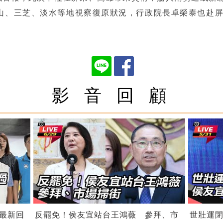
山、三芝、淡水等地視察復原狀況，行政院長卓榮泰也赴
影 音 回 顧
最新回
反罷免！侯友宜站台王鴻薇 參拜、市
世壯運