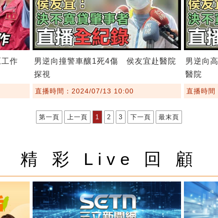
原工作
男逆向撞警車釀1死4傷 侯友宜赴醫院
男逆向高
探視
醫院
直播時間：2024/07/13 10:00
直播時間：2
第一頁
上一頁
1
2
3
下一頁
最末頁
精 彩 Live 回 顧