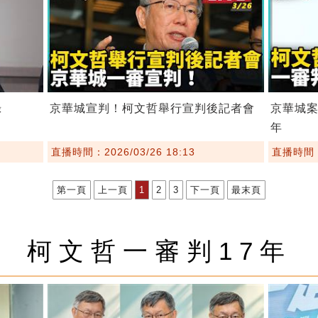
錄
京華城宣判！柯文哲舉行宣判後記者會
京華城案
年
直播時間：2026/03/26 18:13
直播時間：2
第一頁
上一頁
1
2
3
下一頁
最末頁
柯文哲一審判17年