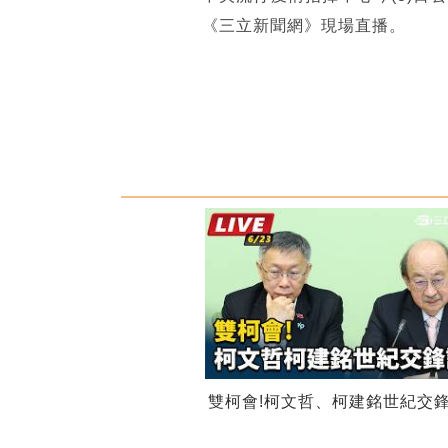
《三立新聞網》現場直播。
雙柯會!柯文哲、柯建銘世紀交