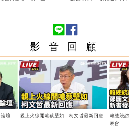
影 音 回 顧
鋒論壇
親上火線開嗆蔡壁如 柯文哲最新回應
賴總統訪
表會