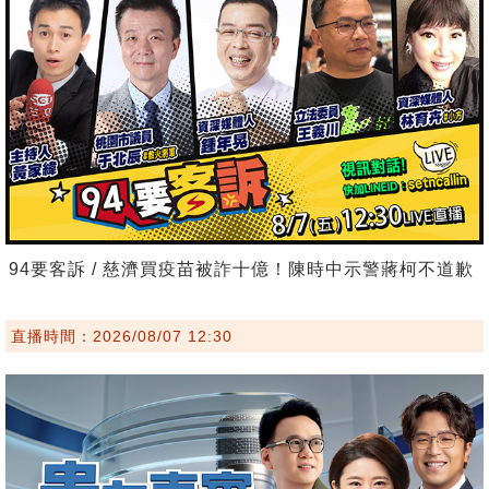
94要客訴 / 慈濟買疫苗被詐十億！陳時中示警蔣柯不道歉
直播時間：2026/08/07 12:30