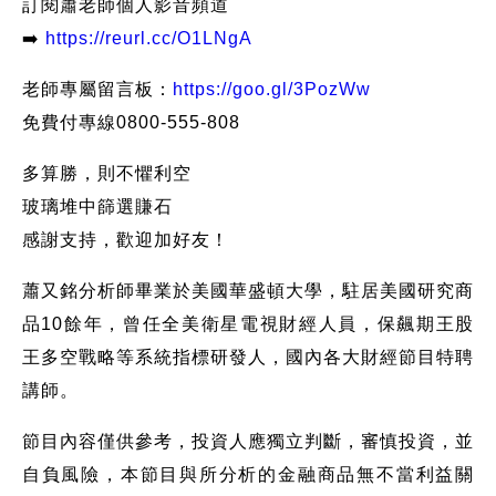
訂閱蕭老師個人影音頻道
➡️
https://reurl.cc/O1LNgA​
老師專屬留言板：
https://goo.gl/3PozWw
免費付專線0800-555-808
多算勝，則不懼利空
玻璃堆中篩選賺石
感謝支持，歡迎加好友！
蕭又銘分析師畢業於美國華盛頓大學，駐居美國研究商
品10餘年，曾任全美衛星電視財經人員，保飆期王股
王多空戰略等系統指標研發人，國內各大財經節目特聘
講師。
節目內容僅供參考，投資人應獨立判斷，審慎投資，並
自負風險，本節目與所分析的金融商品無不當利益關