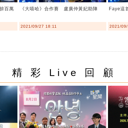
拚百萬
《大嘻哈》合作賽 盧廣仲黃妃助陣
Faye
2021/09/27 18:11
2021/09/
精 彩 Live 回 顧