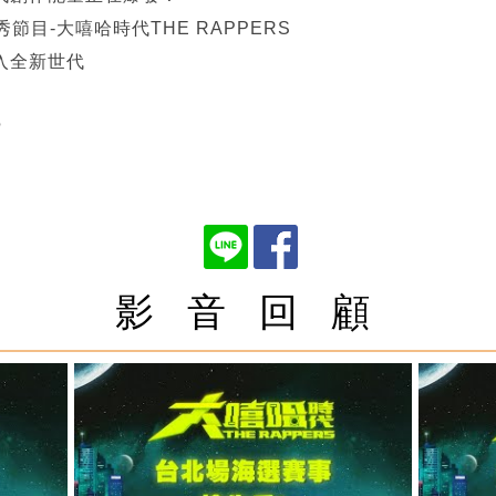
秀節目-大嘻哈時代THE RAPPERS
入全新世代
?
影 音 回 顧