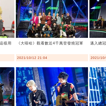
這樣用
《大嘻哈》觀看數近4千萬登發燒冠軍
邁入總冠
2021/10/12 21:04
2021/10/