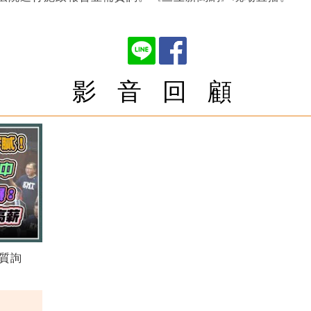
影 音 回 顧
質詢