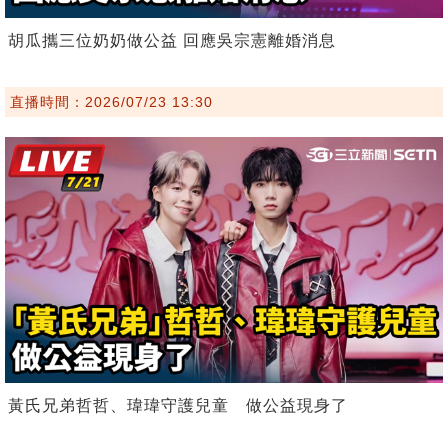
胡瓜攜三位奶奶做公益 回應吳宗憲離婚消息
直播時間：2026/07/23 13:30
黃氏兄弟哲哲、瑋瑋守護兒童 做公益現身了