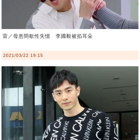
雷／母患間歇性失憶 李國毅被掐耳朵
2021/03/22 19:15