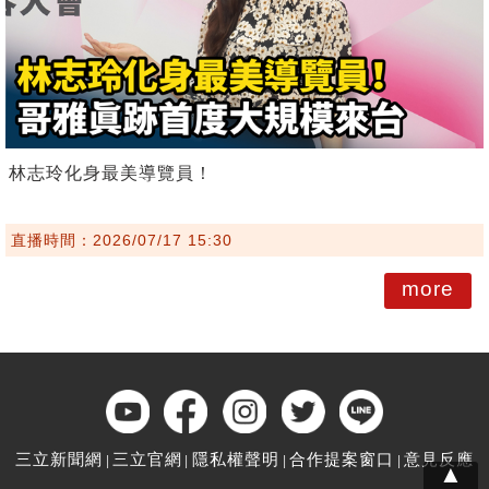
林志玲化身最美導覽員！
直播時間：2026/07/17 15:30
more
三立新聞網
三立官網
隱私權聲明
合作提案窗口
意見反應
▲