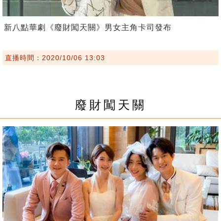
新八點華劇《廢財闖天關》男女主角卡司發布
直播時間：2020/10/06 13:03
廢財闖天關