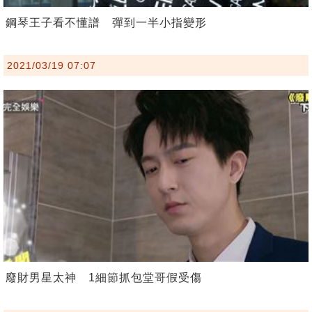
鋼琴王子看不懂譜 彈到一半小指變形
2021/03/19 07:07
廢財男星太神 1細節抓包堂哥假受傷