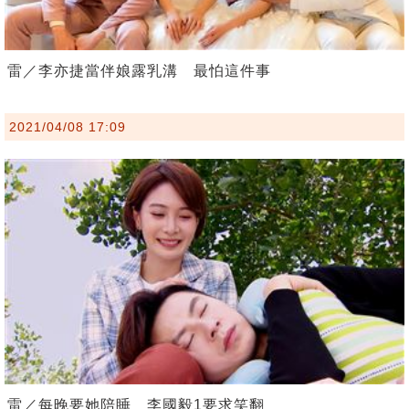
雷／李亦捷當伴娘露乳溝 最怕這件事
2021/04/08 17:09
雷／每晚要她陪睡 李國毅1要求笑翻