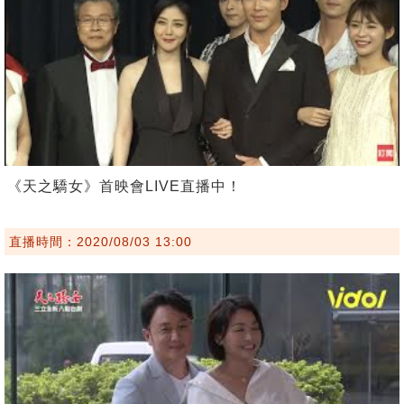
《天之驕女》首映會LIVE直播中！
直播時間：2020/08/03 13:00