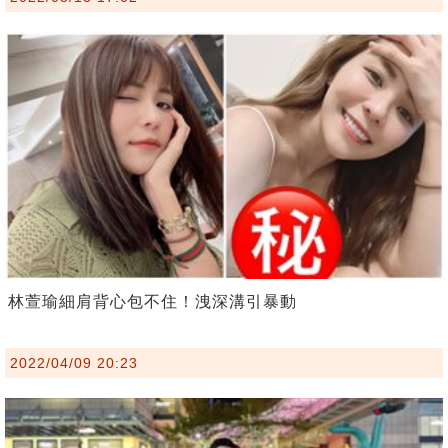
林萱瑜細肩背心包不住！洩深溝引暴動
2022/04/09 20:23