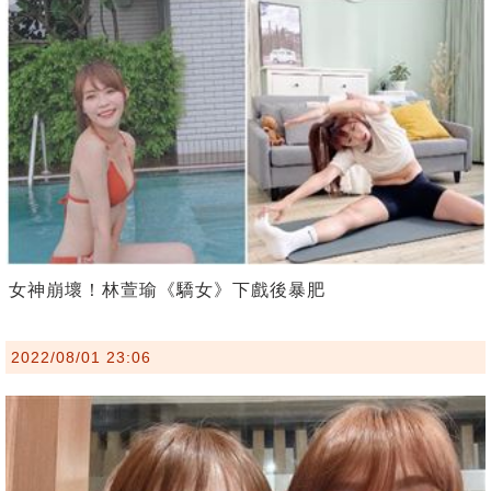
女神崩壞！林萱瑜《驕女》下戲後暴肥
2022/08/01 23:06