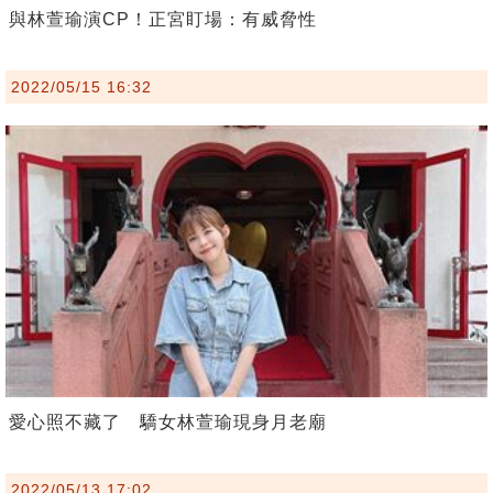
與林萱瑜演CP！正宮盯場：有威脅性
2022/05/15 16:32
愛心照不藏了 驕女林萱瑜現身月老廟
2022/05/13 17:02