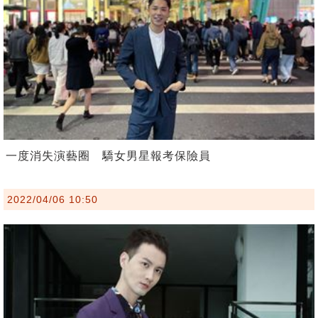
一度消失演藝圈 驕女男星報考保險員
2022/04/06 10:50