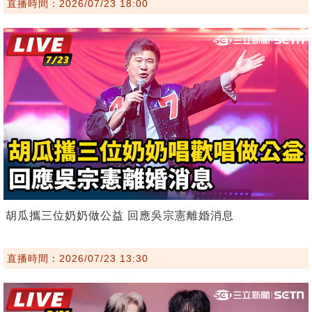
直播時間：2026/07/23 18:00
胡瓜攜三位奶奶做公益 回應吳宗憲離婚消息
直播時間：2026/07/23 13:30