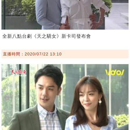
全新八點台劇《天之驕女》新卡司發布會
直播時間：2020/07/22 13:10