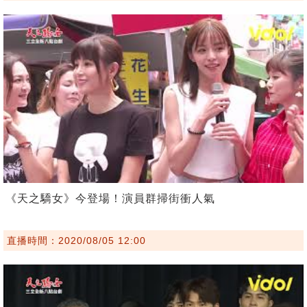
《天之驕女》今登場！演員群掃街衝人氣
直播時間：2020/08/05 12:00