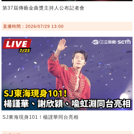
第37屆傳藝金曲獎主持人公布記者會
直播時間：2026/07/29 13:00
SJ東海現身101！楊謹華同台亮相