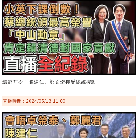
總辭前夕！陳建仁、鄭文燦接受總統授勳
直播時間：2024/05/13 11:00