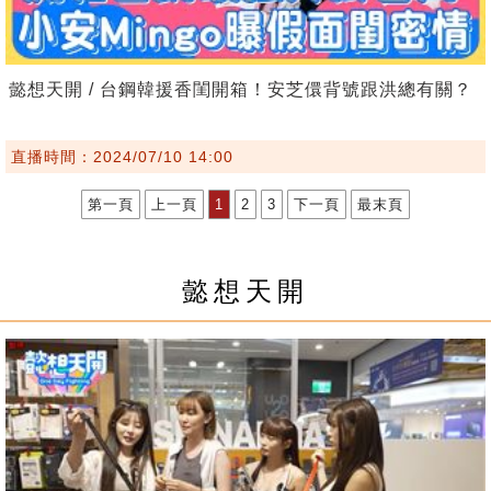
懿想天開 / 台鋼韓援香閨開箱！安芝儇背號跟洪總有關？
直播時間：2024/07/10 14:00
第一頁
上一頁
1
2
3
下一頁
最末頁
懿想天開