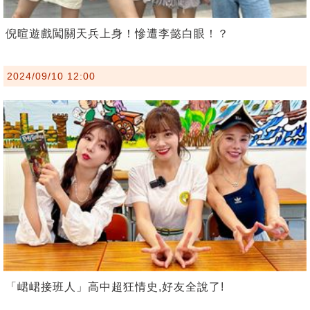
倪暄遊戲闖關天兵上身！慘遭李懿白眼！？
2024/09/10 12:00
「峮峮接班人」高中超狂情史,好友全說了!