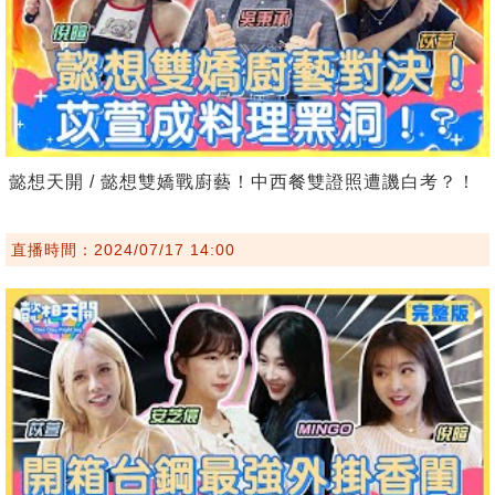
懿想天開 / 懿想雙嬌戰廚藝！中西餐雙證照遭譏白考？！
直播時間：2024/07/17 14:00