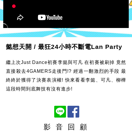
懿想天開 / 最狂24小時不斷電Lan Party
繼上次Just Dance初賽李懿與可凡 在初賽被刷掉 竟然
直接殺去4GAMERS走後門!? 經過一翻激烈的手段 最
終終於獲得了決賽表演權! 快來看看李懿、可凡、柳樺
這段時間到底舞技有沒有進步!
影 音 回 顧