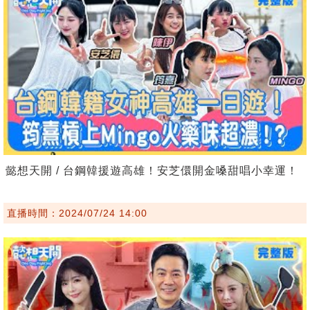
懿想天開 / 台鋼韓援遊高雄！安芝儇開金嗓甜唱小幸運！
直播時間：2024/07/24 14:00