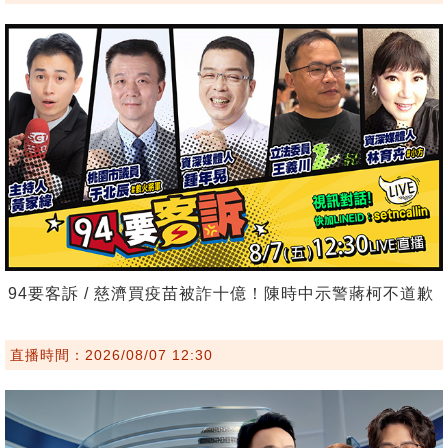
94要客訴 / 慈濟買疫苗被詐十億！陳時中示警蔣柯不道歉
直播時間：2026/08/07 12:30