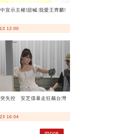
中宣示主權!甜喊:我愛王齊麟!
13 12:00
影突失控 安芝儇暴走狂飆台灣
23 16:04
more