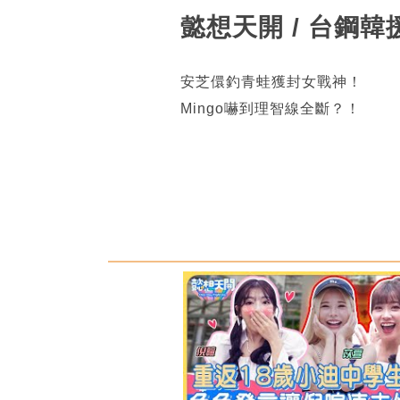
懿想天開 / 台鋼
安芝儇釣青蛙獲封女戰神！
Mingo嚇到理智線全斷？！