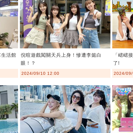
C生活館
倪暄遊戲闖關天兵上身！慘遭李懿白
「峮峮接
眼！？
了!
2024/09/10 12:00
2024/09/