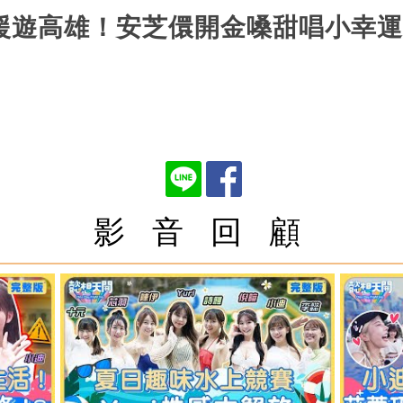
韓援遊高雄！安芝儇開金嗓甜唱小幸
影 音 回 顧