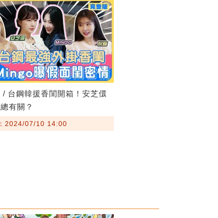
 / 台鋼韓援香閨開箱！安芝儇
洪總有關？
024/07/10 14:00