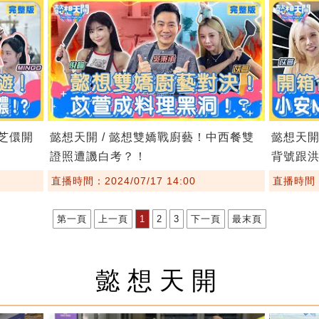
安芝儇開
懿想天開 / 懿想雙嬌戰廚藝！中西餐雙
懿想天開
證照遭譏白考？！
背號跟
直播時間：2024/07/17 14:00
直播時間：2
第一頁
上一頁
1
2
3
下一頁
最末頁
懿想天開