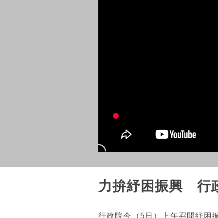
力拚紓困振興 行
行政院今（5日）上午召開紓困