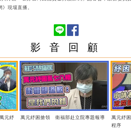
網》現場直播。
影 音 回 顧
萬元紓
萬元紓困搶領 衛福部赴立院專題報導
萬元紓
程序