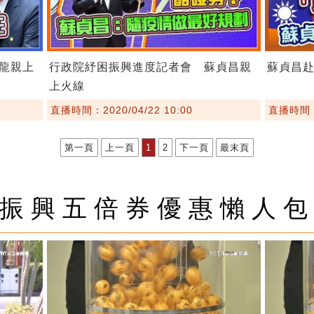
龍親上
行政院紓困振興進度記者會 蘇貞昌親
蘇貞昌
上火線
直播時間：2020/04/22 10:00
直播時間：2
第一頁
上一頁
1
2
下一頁
最末頁
振興五倍券優惠懶人