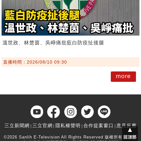
溫世政、林楚茵、吳崢痛批藍白防疫扯後腿
直播時間：2026/08/10 09:30
more
三立新聞網
三立官網
隱私權聲明
合作提案窗口
意見反應
▲
©2026 Sanlih E-Television All Rights Reserved 版權所有 盜用必
回頂部