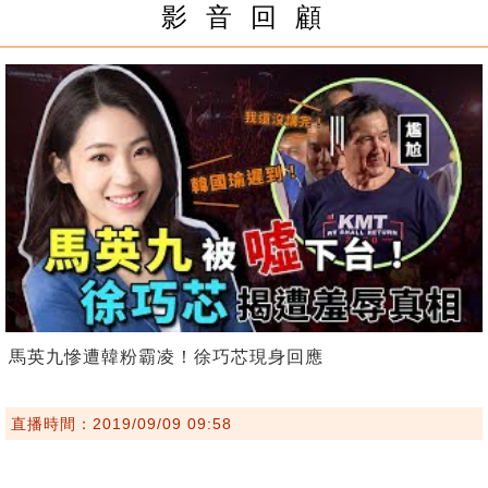
影 音 回 顧
馬英九慘遭韓粉霸凌！徐巧芯現身回應
直播時間：2019/09/09 09:58