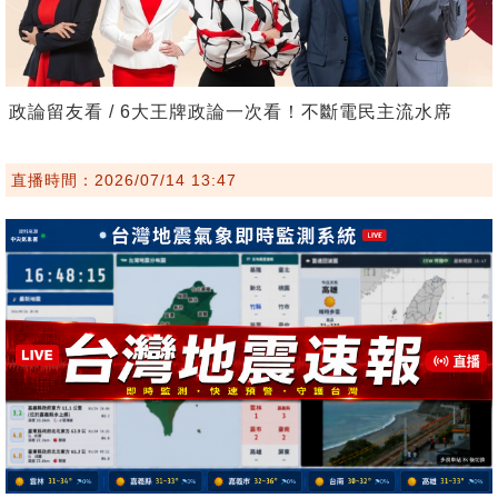
政論留友看 / 6大王牌政論一次看！不斷電民主流水席
直播時間：2026/07/14 13:47