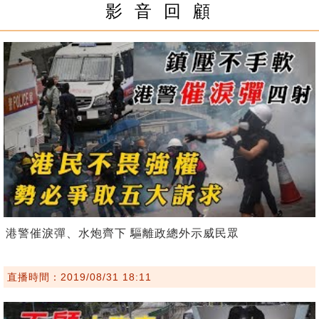
影 音 回 顧
港警催淚彈、水炮齊下 驅離政總外示威民眾
直播時間：2019/08/31 18:11