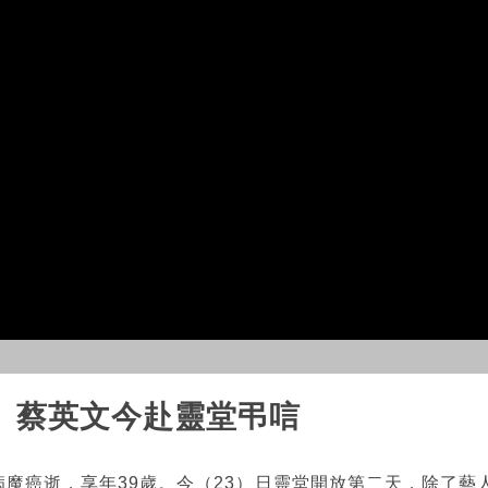
 蔡英文今赴靈堂弔唁
病魔癌逝，享年39歲。今（23）日靈堂開放第二天，除了