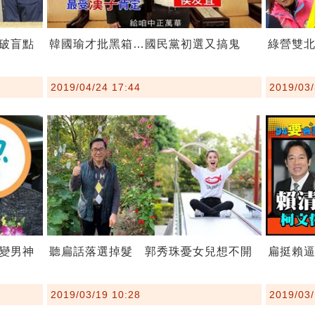
破盲點
韓國瑜才批黑箱…國民黨初選又搞鬼
綠營雙北
2019/04/24 17:44
2019/03/
變男神
扁挺賴
聽扁話落選掉髮 郭秀珠憂女兒想不開
2019/03/
2019/03/19 10:28