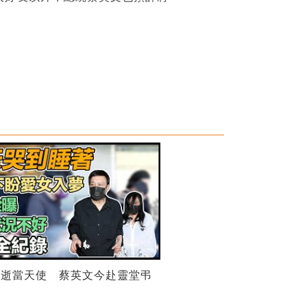
癌逝當天使 蔡英文今赴靈堂弔