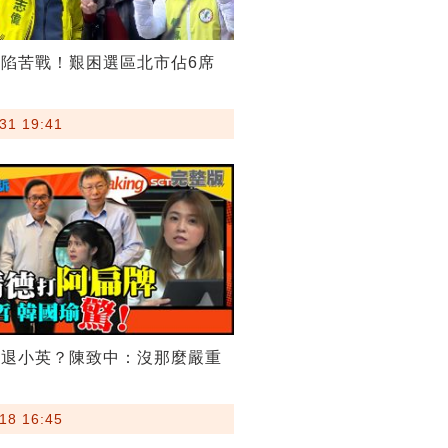
陷苦戰！艱困選區北市佔6席
31 19:41
逼退小英？陳致中：沒那麼嚴重
18 16:45