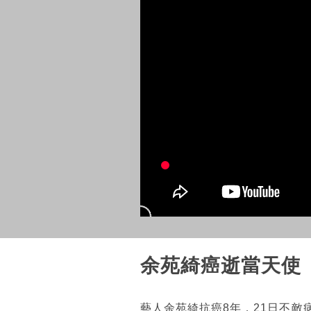
余苑綺癌逝當天使
藝人余苑綺抗癌8年，21日不敵