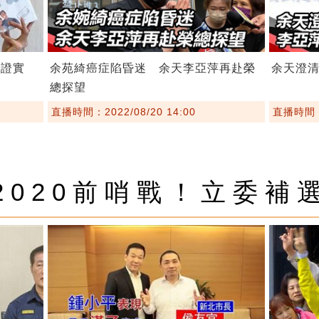
崩證實
余苑綺癌症陷昏迷 余天李亞萍再赴榮
余天澄
總探望
直播時間：2022/08/20 14:00
直播時間：2
2020前哨戰！立委補