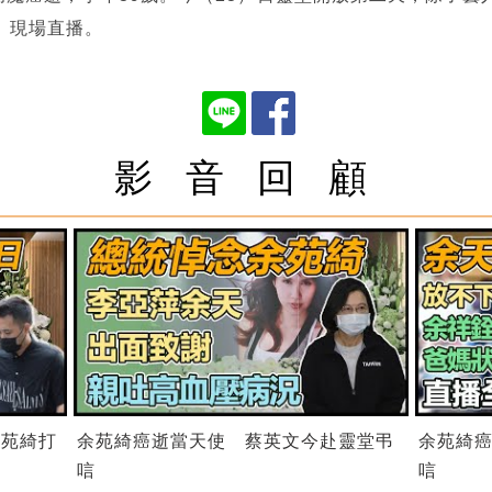
》現場直播。
影 音 回 顧
余苑綺打
余苑綺癌逝當天使 蔡英文今赴靈堂弔
余苑綺
唁
唁