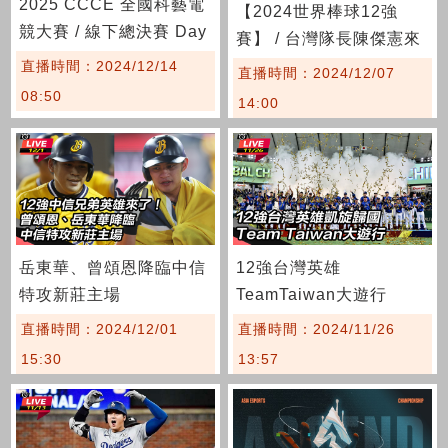
2025 CCCE 全國科藝電
【2024世界棒球12強
競大賽 / 線下總決賽 Day
賽】 / 台灣隊長陳傑憲來
2
了 OPEN！大氣球遊行
直播時間：2024/12/14
直播時間：2024/12/07
08:50
14:00
岳東華、曾頌恩降臨中信
12強台灣英雄
特攻新莊主場
TeamTaiwan大遊行
直播時間：2024/12/01
直播時間：2024/11/26
15:30
13:57