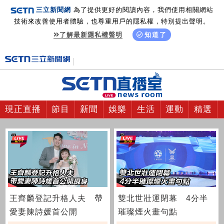
三立新聞網
為了提供更好的閱讀內容，我們使用相關網站
技術來改善使用者體驗，也尊重用戶的隱私權，特別提出聲明。
了解最新隱私權聲明
知道了
現正直播
節目
新聞
娛樂
生活
運動
精選
王齊麟登記升格人夫 帶
雙北世壯運閉幕 4分半
愛妻陳詩媛首公開
璀璨煙火畫句點