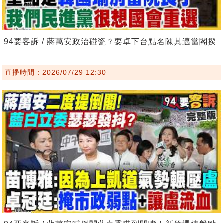
94要客訴 / 蔣萬安政治碰瓷？要卓下台點名陳其邁當閣揆
直播時間：2026/07/29 12:30