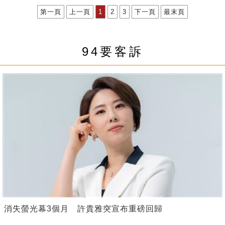
第一頁
上一頁
1
2
3
下一頁
最末頁
94要客訴
消失螢光幕3個月 許貴雅突宣布重磅回歸