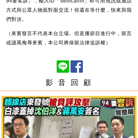
94要客訴」，輸入ID「setncallin」即可用視訊或通話
方式與公眾人物面對面交流！你還在等什麼，快來與我
們對決。
（來賓發言不代表本台立場。但直播節目進行中，留言
或謾罵侮辱來賓，本公司將保留法律追訴權）
影 音 回 顧