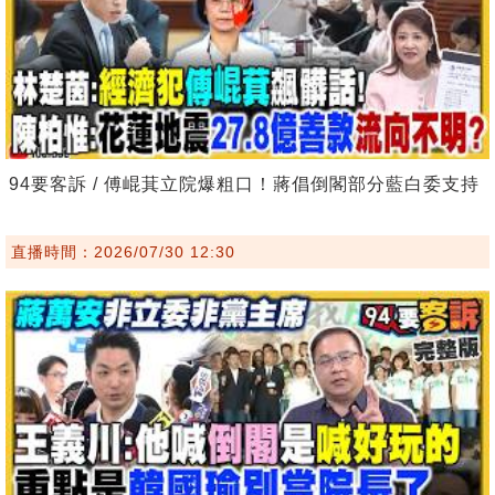
94要客訴 / 傅崐萁立院爆粗口！蔣倡倒閣部分藍白委支持
直播時間：2026/07/30 12:30