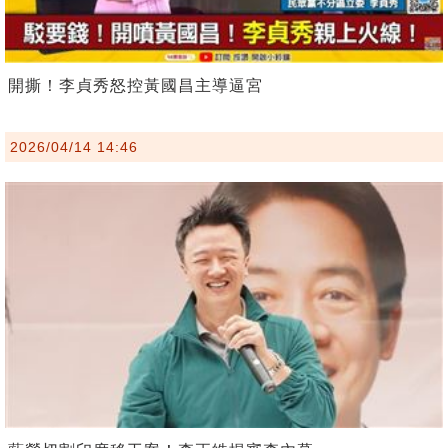
開撕！李貞秀怒控黃國昌主導逼宮
2026/04/14 14:46