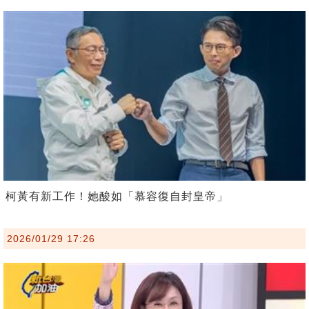
柯黃有新工作！她酸如「慕容復自封皇帝」
2026/01/29 17:26