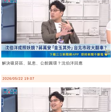
解決吸菸區、鼠患、公館圓環？沈伯洋回應
2026/05/22 19:07