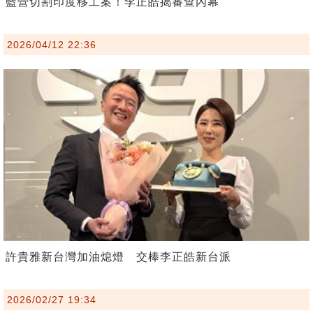
藍營切割印度移工案！李正皓揭審查內幕
2026/04/12 22:36
許貴雅新台灣加油熄燈 交棒李正皓新台派
2026/02/27 19:34