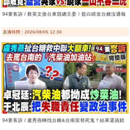
94要客訴 / 蔡英文接台東競總主委！藍白瞎攻台糖沒通報
直播時間：2026/08/05 12:30
94要客訴 / 盧秀燕轉找台糖&台南當替死鬼？結果還搞錯