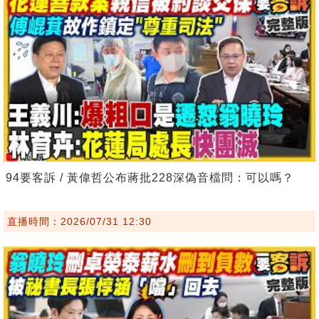
94要客訴 / 黃偉哲公布蔣批228深偽音檔問：可以嗎？
直播時間：2026/07/31 12:30