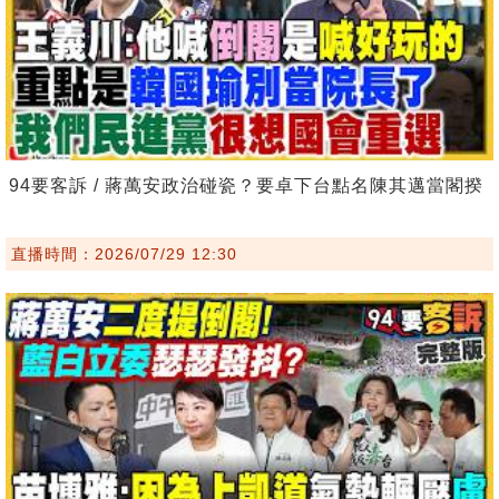
94要客訴 / 蔣萬安政治碰瓷？要卓下台點名陳其邁當閣揆
直播時間：2026/07/29 12:30