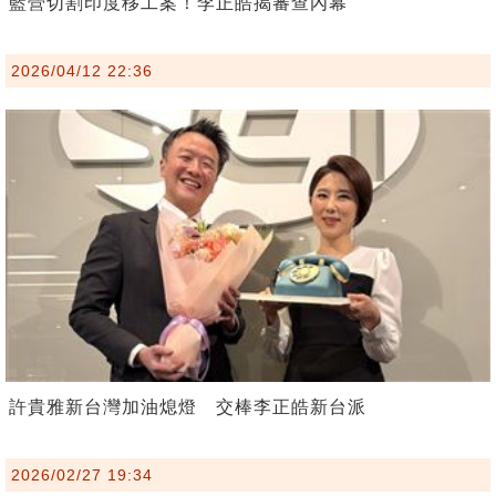
藍營切割印度移工案！李正皓揭審查內幕
2026/04/12 22:36
許貴雅新台灣加油熄燈 交棒李正皓新台派
2026/02/27 19:34