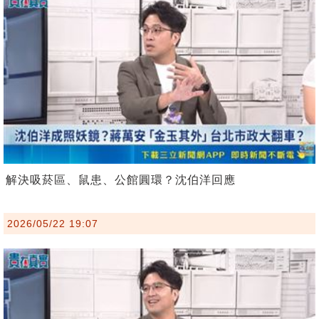
解決吸菸區、鼠患、公館圓環？沈伯洋回應
2026/05/22 19:07