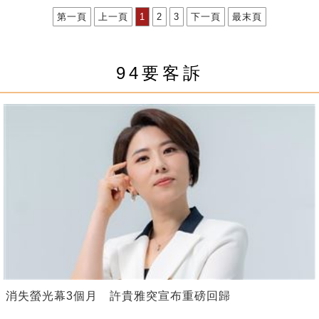
第一頁
上一頁
1
2
3
下一頁
最末頁
94要客訴
消失螢光幕3個月 許貴雅突宣布重磅回歸