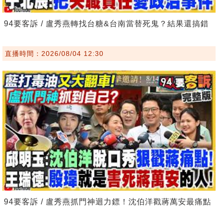
94要客訴 / 盧秀燕轉找台糖&台南當替死鬼？結果還搞錯
直播時間：2026/08/04 12:30
94要客訴 / 盧秀燕抓門神迴力鏢！沈伯洋戳蔣萬安最痛點