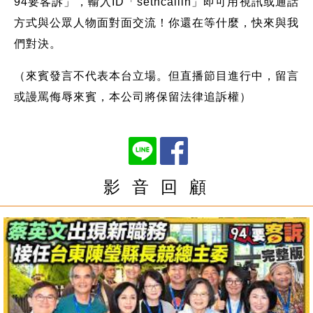
94要客訴」，輸入ID「setncallin」即可用視訊或通話
方式與公眾人物面對面交流！你還在等什麼，快來與我
們對決。
（來賓發言不代表本台立場。但直播節目進行中，留言
或謾罵侮辱來賓，本公司將保留法律追訴權）
影 音 回 顧