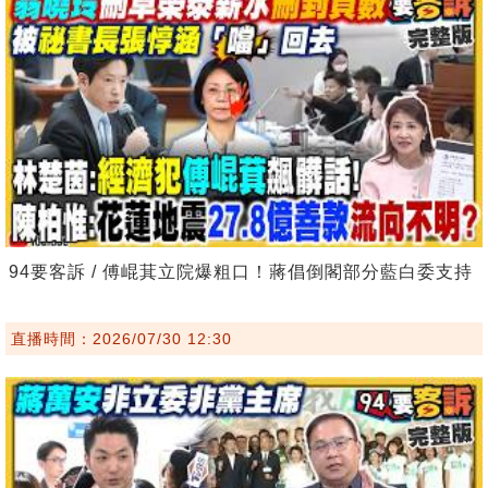
94要客訴 / 傅崐萁立院爆粗口！蔣倡倒閣部分藍白委支持
直播時間：2026/07/30 12:30