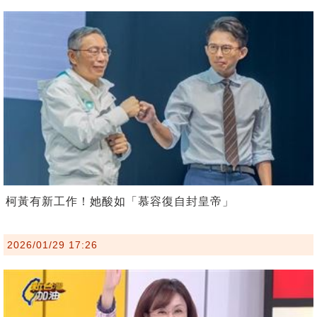
柯黃有新工作！她酸如「慕容復自封皇帝」
2026/01/29 17:26