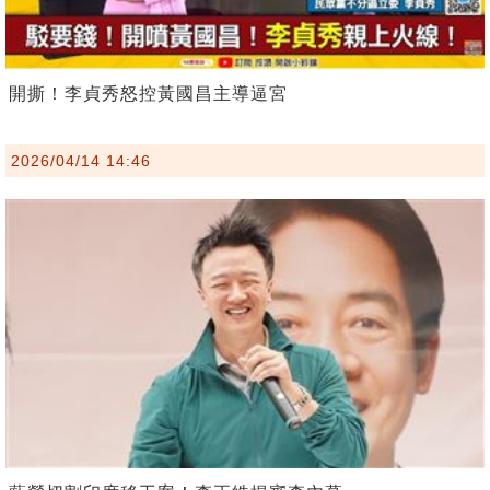
開撕！李貞秀怒控黃國昌主導逼宮
2026/04/14 14:46