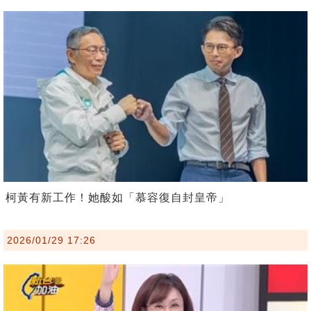
柯黃有新工作！她酸如「慕容復自封皇帝」
2026/01/29 17:26