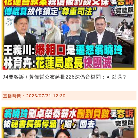
94要客訴 / 黃偉哲公布蔣批228深偽音檔問：可以嗎？
直播時間：2026/07/31 12:30