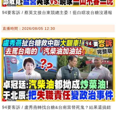
94要客訴 / 蔡英文接台東競總主委！藍白瞎攻台糖沒通報
直播時間：2026/08/05 12:30
94要客訴 / 盧秀燕轉找台糖&台南當替死鬼？結果還搞錯