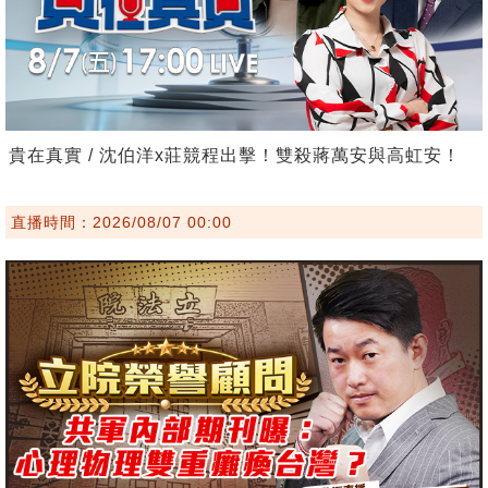
貴在真實 / 沈伯洋x莊競程出擊！雙殺蔣萬安與高虹安！
直播時間：2026/08/07 00:00