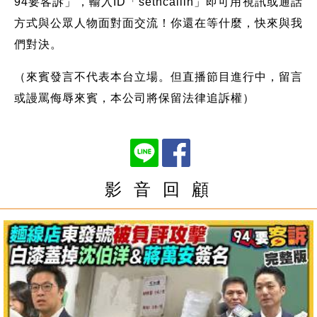
94要客訴」，輸入ID「setncallin」即可用視訊或通話
方式與公眾人物面對面交流！你還在等什麼，快來與我
們對決。
（來賓發言不代表本台立場。但直播節目進行中，留言
或謾罵侮辱來賓，本公司將保留法律追訴權）
影 音 回 顧