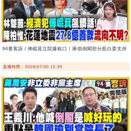
94要客訴 / 傅崐萁立院爆粗口！蔣倡倒閣部分藍白委支持
直播時間：2026/07/30 12:30