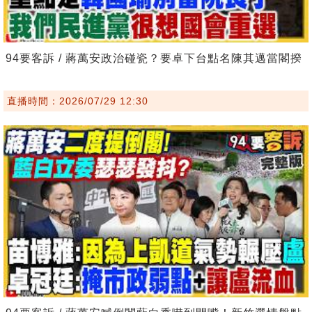
94要客訴 / 蔣萬安政治碰瓷？要卓下台點名陳其邁當閣揆
直播時間：2026/07/29 12:30