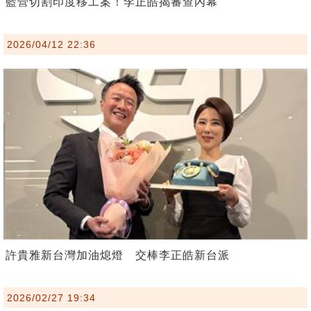
藍營切割印度移工案！李正皓揭審查內幕
2026/04/12 22:36
許貴雅新台灣加油熄燈 交棒李正皓新台派
2026/02/27 19:34