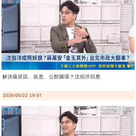
解決吸菸區、鼠患、公館圓環？沈伯洋回應
2026/05/22 19:07