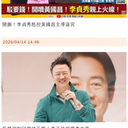
開撕！李貞秀怒控黃國昌主導逼宮
2026/04/14 14:46