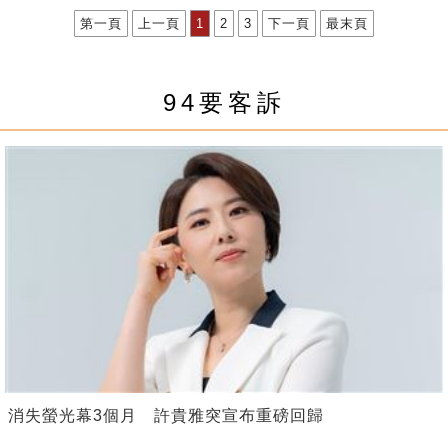
第一頁
上一頁
1
2
3
下一頁
最末頁
94要客訴
消失螢光幕3個月 許貴雅突宣布重磅回歸