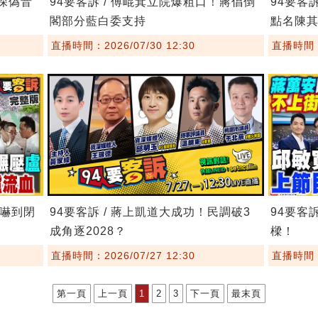
8深偽音
94要客訴 / 傅崐萁立院爆粗口！蔣倡倒
94要客
閣部分藍白委支持
點名陳
直播時間：2026/07/30 12:30
直播時間：2
委嚇到閉
94要客訴 / 蔣上凱道大成功！民調破3
94要客
成角逐2028？
樑！
直播時間：2026/07/27 12:30
直播時間：2
第一頁
上一頁
1
2
3
下一頁
最末頁