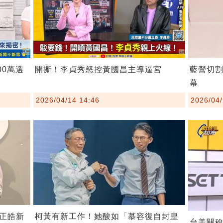
00萬選
開撕！李貞秀怒控黃國昌主導逼宮
藍營切
幕
2026/04/14 14:46
2026/04/
柯黃有新工作！她酸如「慕容復自封皇
正皓新
台美關