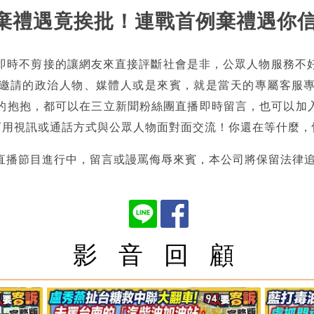
建仁棄禮遇竟挨批！連戰首例棄禮遇你
即時不剪接的讓網友來直接評斷社會是非，公眾人物服務不
邀請的政治人物、媒體人或是來賓，就是當天的專屬客服
抱抱，都可以在三立新聞粉絲團直播即時留言，也可以加入l
in」即可用視訊或通話方式與公眾人物面對面交流！你還在等什麼
直播節目進行中，留言或謾罵侮辱來賓，本公司將保留法律
影 音 回 顧