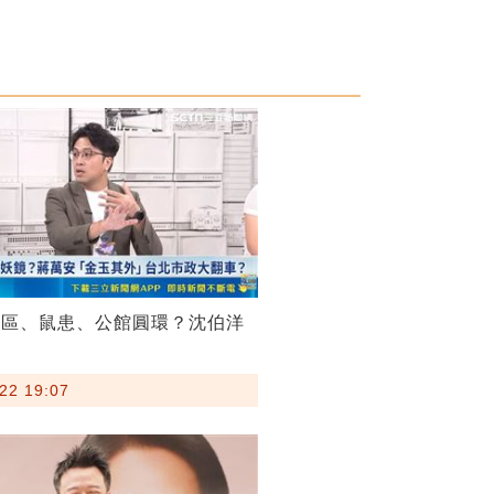
菸區、鼠患、公館圓環？沈伯洋
22 19:07