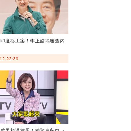
割印度移工案！李正皓揭審查內
12 22:36
稅成果頻遭抹黑！她預言藍白下