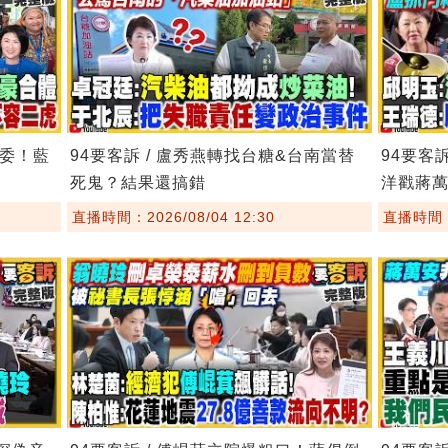
主委！藍
94要客訴 / 盧秀燕轉找台糖&台南當替
94要客
死鬼？結果還搞錯
洋戳蔣
直播時間：2026/08/04 12:30
直播時間：2