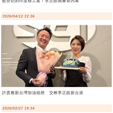
藍營切割印度移工案！李正皓揭審查內幕
2026/04/12 22:36
許貴雅新台灣加油熄燈 交棒李正皓新台派
2026/02/27 19:34