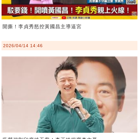
開撕！李貞秀怒控黃國昌主導逼宮
2026/04/14 14:46