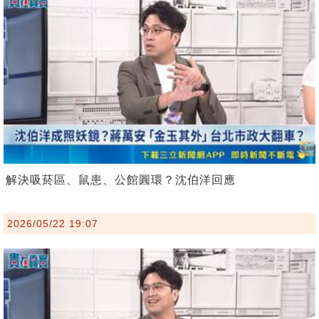
解決吸菸區、鼠患、公館圓環？沈伯洋回應
2026/05/22 19:07