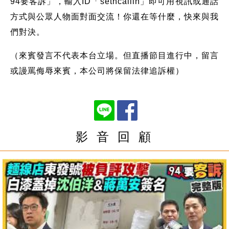
94要客訴」，輸入ID「setncallin」即可用視訊或通話
方式與公眾人物面對面交流！你還在等什麼，快來與我
們對決。
（來賓發言不代表本台立場。但直播節目進行中，留言
或謾罵侮辱來賓，本公司將保留法律追訴權）
影 音 回 顧