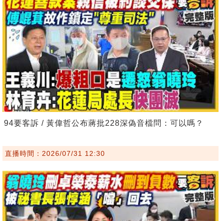
94要客訴 / 黃偉哲公布蔣批228深偽音檔問：可以嗎？
直播時間：2026/07/31 12:30