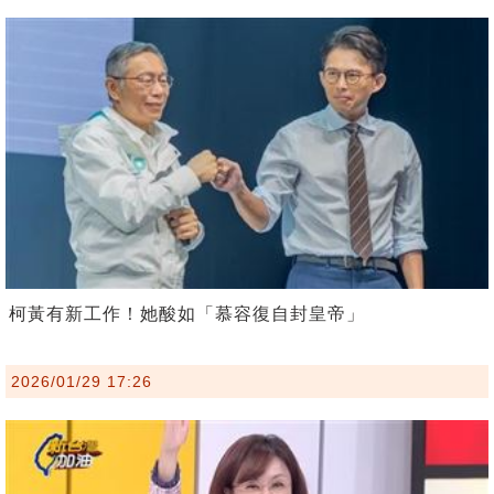
柯黃有新工作！她酸如「慕容復自封皇帝」
2026/01/29 17:26