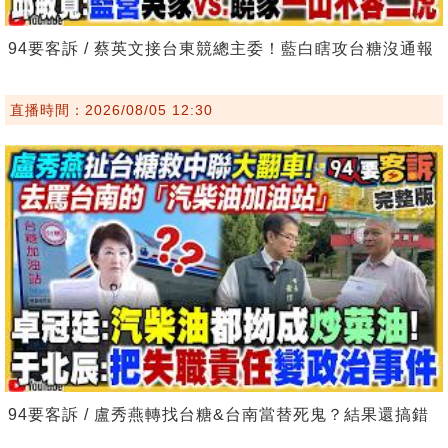
94要客訴 / 蔡英文接台東競總主委！藍白瞎攻台糖沒通報
直播時間：2026/08/05 12:30
94要客訴 / 盧秀燕轉找台糖&台南當替死鬼？結果還搞錯