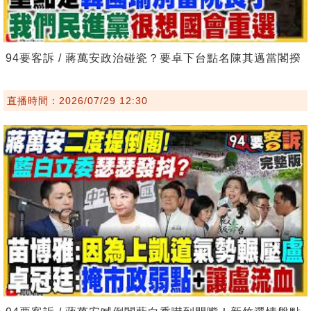
94要客訴 / 蔣萬安政治碰瓷？要卓下台點名陳其邁當閣揆
直播時間：2026/07/29 12:30