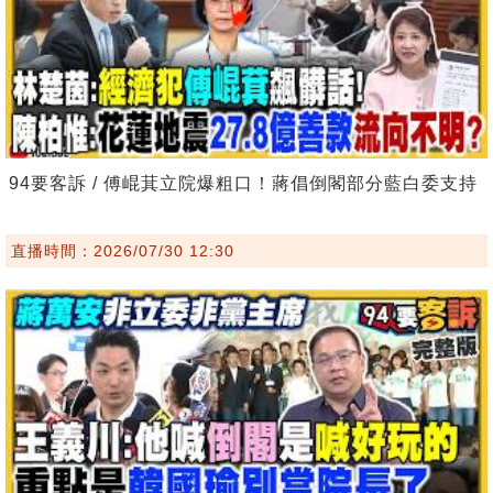
94要客訴 / 傅崐萁立院爆粗口！蔣倡倒閣部分藍白委支持
直播時間：2026/07/30 12:30