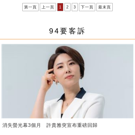
第一頁
上一頁
1
2
3
下一頁
最末頁
94要客訴
消失螢光幕3個月 許貴雅突宣布重磅回歸