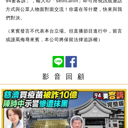
94要客訴」，輸入ID「setncallin」即可用視訊或通話
方式與公眾人物面對面交流！你還在等什麼，快來與我
們對決。
（來賓發言不代表本台立場。但直播節目進行中，留言
或謾罵侮辱來賓，本公司將保留法律追訴權）
影 音 回 顧