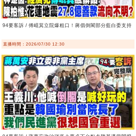
94要客訴 / 傅崐萁立院爆粗口！蔣倡倒閣部分藍白委支持
直播時間：2026/07/30 12:30