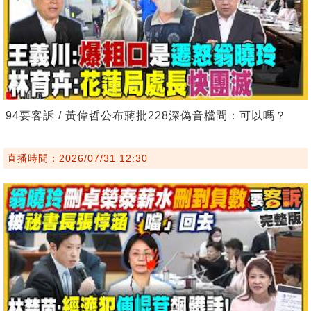
94要客訴 / 黃偉哲公布蔣批228深偽音檔問：可以嗎？
直播時間：2026/07/31 12:30