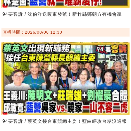
94要客訴 / 沈伯洋送暖東發號！新竹縣鄭朝方有機會贏
直播時間：2026/08/06 12:30
94要客訴 / 蔡英文接台東競總主委！藍白瞎攻台糖沒通報