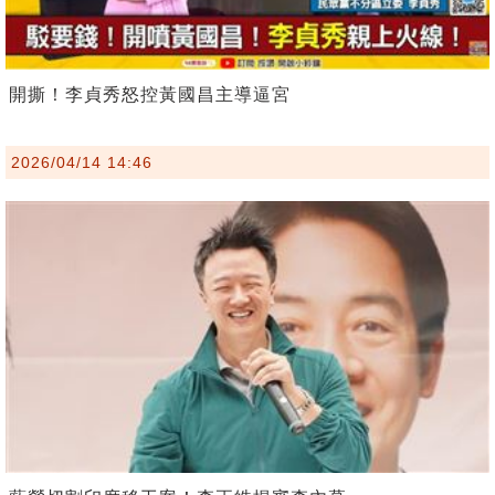
開撕！李貞秀怒控黃國昌主導逼宮
2026/04/14 14:46