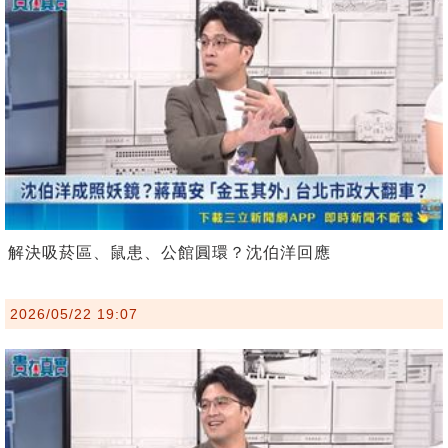
解決吸菸區、鼠患、公館圓環？沈伯洋回應
2026/05/22 19:07