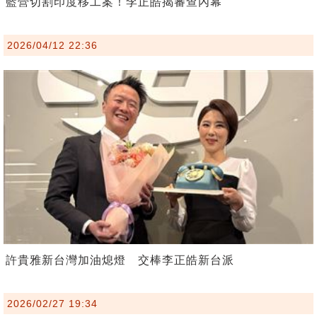
藍營切割印度移工案！李正皓揭審查內幕
2026/04/12 22:36
許貴雅新台灣加油熄燈 交棒李正皓新台派
2026/02/27 19:34