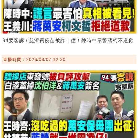
94要客訴 / 慈濟買疫苗被詐十億！陳時中示警蔣柯不道歉
直播時間：2026/08/07 12:30