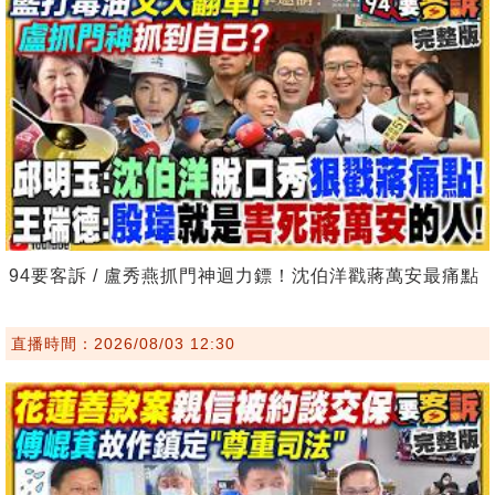
94要客訴 / 盧秀燕抓門神迴力鏢！沈伯洋戳蔣萬安最痛點
直播時間：2026/08/03 12:30