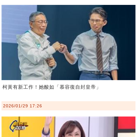
柯黃有新工作！她酸如「慕容復自封皇帝」
2026/01/29 17:26