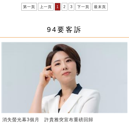
第一頁
上一頁
1
2
3
下一頁
最末頁
94要客訴
消失螢光幕3個月 許貴雅突宣布重磅回歸