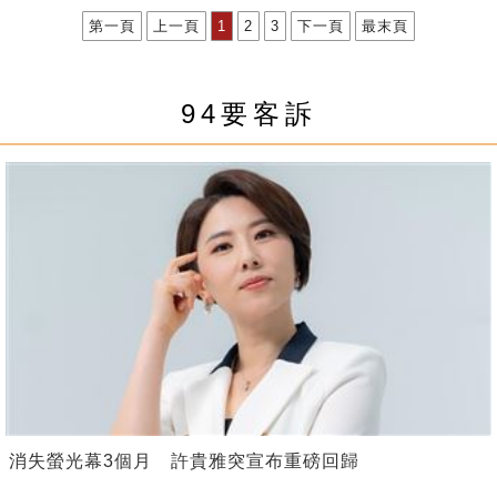
第一頁
上一頁
1
2
3
下一頁
最末頁
94要客訴
消失螢光幕3個月 許貴雅突宣布重磅回歸