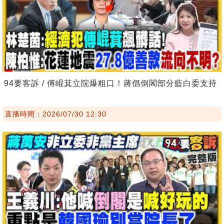
94要客訴 / 傅崐萁立院爆粗口！蔣倡倒閣部分藍白委支持
直播時間：2026/07/30 12:30