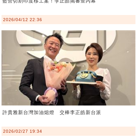
藍營切割印度移工案！李正皓揭審查內幕
2026/04/12 22:36
許貴雅新台灣加油熄燈 交棒李正皓新台派
2026/02/27 19:34