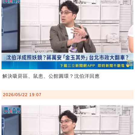
解決吸菸區、鼠患、公館圓環？沈伯洋回應
2026/05/22 19:07