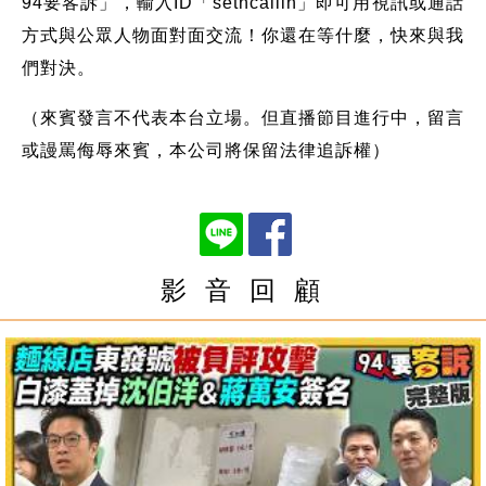
94要客訴」，輸入ID「setncallin」即可用視訊或通話
方式與公眾人物面對面交流！你還在等什麼，快來與我
們對決。
（來賓發言不代表本台立場。但直播節目進行中，留言
或謾罵侮辱來賓，本公司將保留法律追訴權）
影 音 回 顧