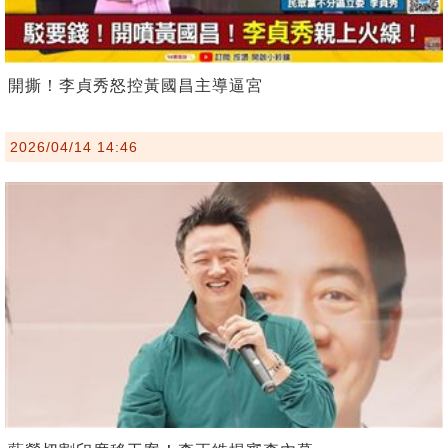
開撕！李貞秀怒控黃國昌主導逼宮
2026/04/14 14:46