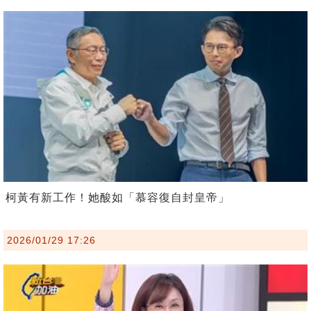
柯黃有新工作！她酸如「慕容復自封皇帝」
2026/01/29 17:26