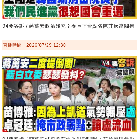
94要客訴 / 蔣萬安政治碰瓷？要卓下台點名陳其邁當閣揆
直播時間：2026/07/29 12:30