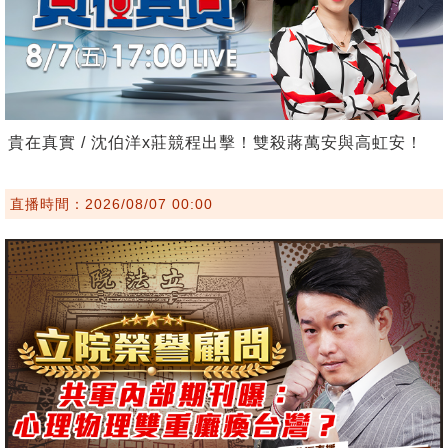
貴在真實 / 沈伯洋x莊競程出擊！雙殺蔣萬安與高虹安！
直播時間：2026/08/07 00:00