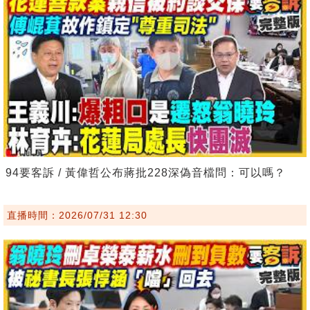
94要客訴 / 黃偉哲公布蔣批228深偽音檔問：可以嗎？
直播時間：2026/07/31 12:30