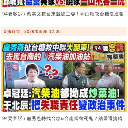
94要客訴 / 蔡英文接台東競總主委！藍白瞎攻台糖沒通報
直播時間：2026/08/05 12:30
94要客訴 / 盧秀燕轉找台糖&台南當替死鬼？結果還搞錯