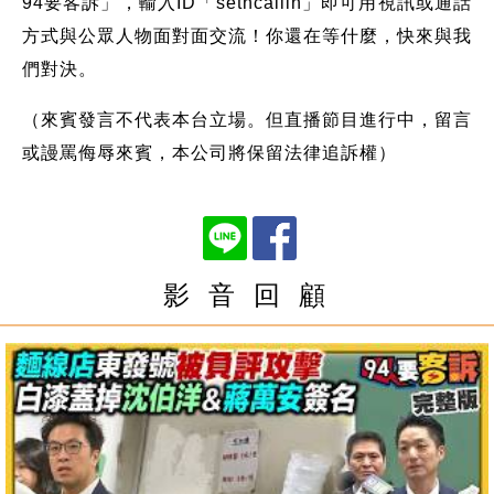
94要客訴」，輸入ID「setncallin」即可用視訊或通話
方式與公眾人物面對面交流！你還在等什麼，快來與我
們對決。
（來賓發言不代表本台立場。但直播節目進行中，留言
或謾罵侮辱來賓，本公司將保留法律追訴權）
影 音 回 顧