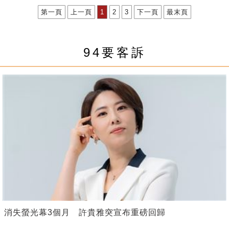
第一頁
上一頁
1
2
3
下一頁
最末頁
94要客訴
消失螢光幕3個月 許貴雅突宣布重磅回歸