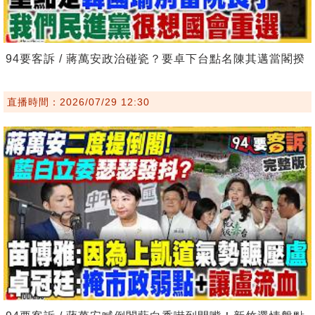
94要客訴 / 蔣萬安政治碰瓷？要卓下台點名陳其邁當閣揆
直播時間：2026/07/29 12:30