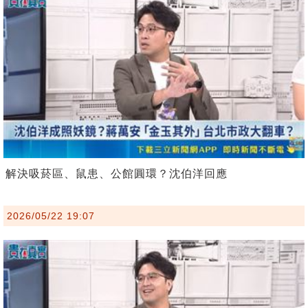
解決吸菸區、鼠患、公館圓環？沈伯洋回應
2026/05/22 19:07