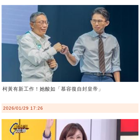
柯黃有新工作！她酸如「慕容復自封皇帝」
2026/01/29 17:26