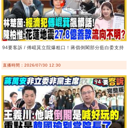
94要客訴 / 傅崐萁立院爆粗口！蔣倡倒閣部分藍白委支持
直播時間：2026/07/30 12:30