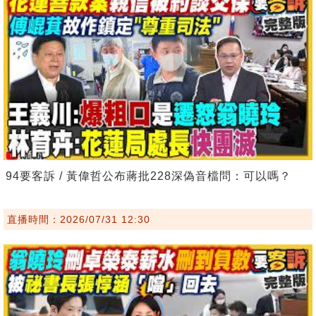
94要客訴 / 黃偉哲公布蔣批228深偽音檔問：可以嗎？
直播時間：2026/07/31 12:30