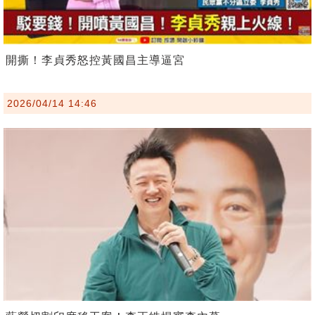
開撕！李貞秀怒控黃國昌主導逼宮
2026/04/14 14:46