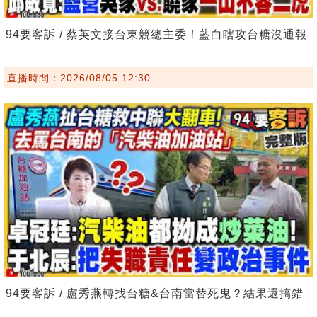
94要客訴 / 蔡英文接台東競總主委！藍白瞎攻台糖沒通報
直播時間：2026/08/05 12:30
94要客訴 / 盧秀燕轉找台糖&台南當替死鬼？結果還搞錯