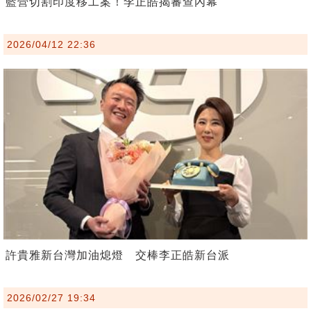
藍營切割印度移工案！李正皓揭審查內幕
2026/04/12 22:36
許貴雅新台灣加油熄燈 交棒李正皓新台派
2026/02/27 19:34