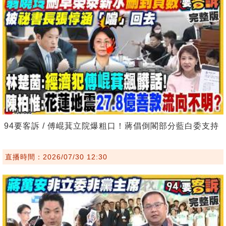
94要客訴 / 傅崐萁立院爆粗口！蔣倡倒閣部分藍白委支持
直播時間：2026/07/30 12:30