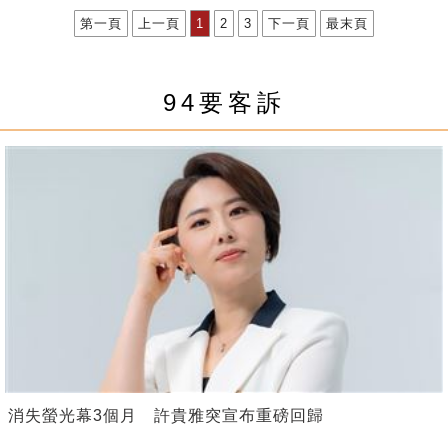
第一頁
上一頁
1
2
3
下一頁
最末頁
94要客訴
消失螢光幕3個月 許貴雅突宣布重磅回歸