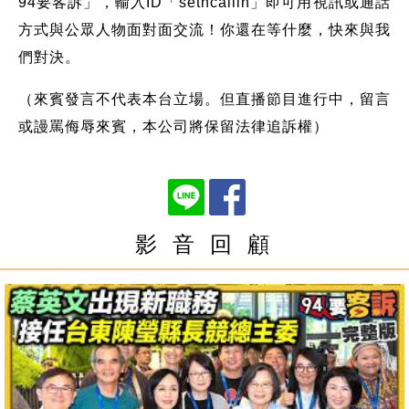
94要客訴」，輸入ID「setncallin」即可用視訊或通話
方式與公眾人物面對面交流！你還在等什麼，快來與我
們對決。
（來賓發言不代表本台立場。但直播節目進行中，留言
或謾罵侮辱來賓，本公司將保留法律追訴權）
影 音 回 顧