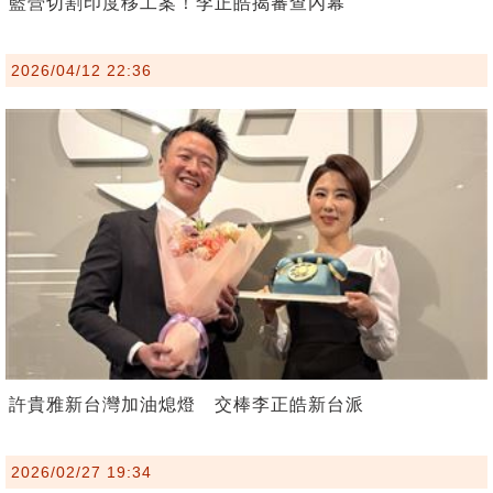
藍營切割印度移工案！李正皓揭審查內幕
2026/04/12 22:36
許貴雅新台灣加油熄燈 交棒李正皓新台派
2026/02/27 19:34