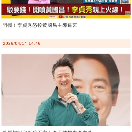
開撕！李貞秀怒控黃國昌主導逼宮
2026/04/14 14:46