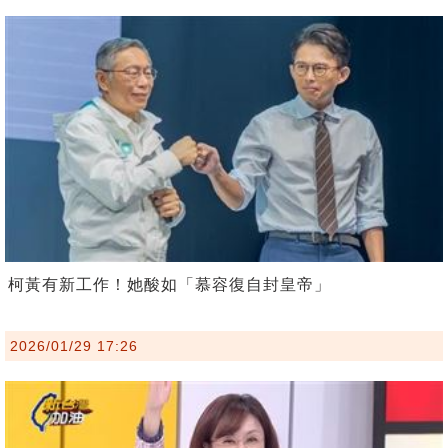
柯黃有新工作！她酸如「慕容復自封皇帝」
2026/01/29 17:26