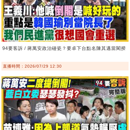
94要客訴 / 蔣萬安政治碰瓷？要卓下台點名陳其邁當閣揆
直播時間：2026/07/29 12:30