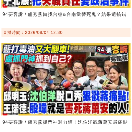
94要客訴 / 盧秀燕轉找台糖&台南當替死鬼？結果還搞錯
直播時間：2026/08/04 12:30
94要客訴 / 盧秀燕抓門神迴力鏢！沈伯洋戳蔣萬安最痛點