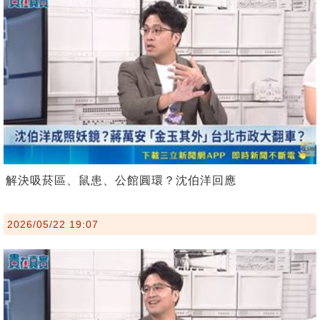
解決吸菸區、鼠患、公館圓環？沈伯洋回應
2026/05/22 19:07