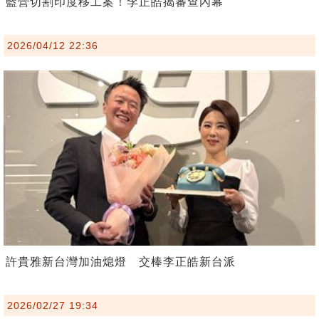
藍營切割印度移工案！李正皓揭審查內幕
2026/04/12 22:36
許貴雅新台灣加油熄燈 交棒李正皓新台派
2026/02/27 19:34