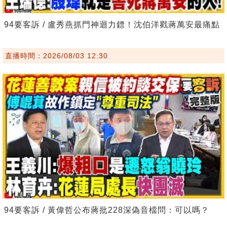
94要客訴 / 盧秀燕抓門神迴力鏢！沈伯洋戳蔣萬安最痛點
直播時間：2026/08/03 12:30
94要客訴 / 黃偉哲公布蔣批228深偽音檔問：可以嗎？