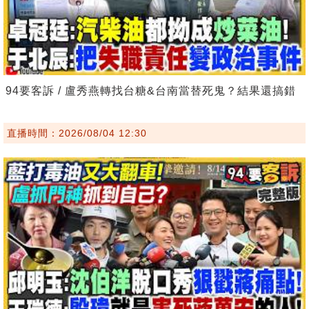
94要客訴 / 盧秀燕轉找台糖&台南當替死鬼？結果還搞錯
直播時間：2026/08/04 12:30