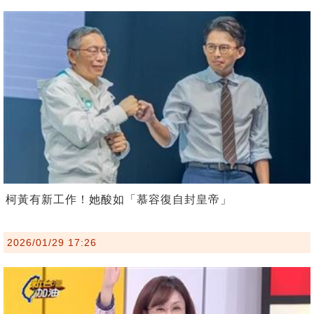
柯黃有新工作！她酸如「慕容復自封皇帝」
2026/01/29 17:26