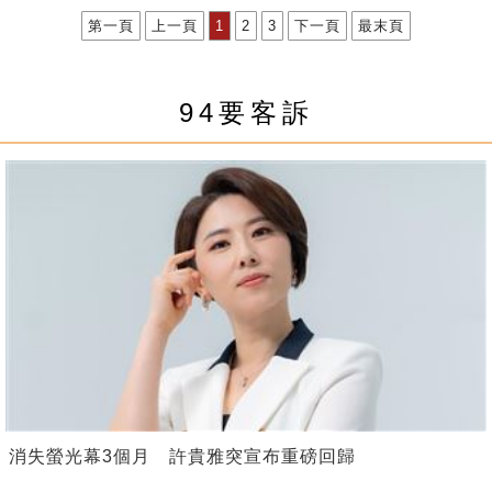
第一頁
上一頁
1
2
3
下一頁
最末頁
94要客訴
消失螢光幕3個月 許貴雅突宣布重磅回歸