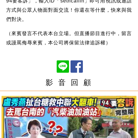
94要客訴」，輸入ID「setncallin」即可用視訊或通話
方式與公眾人物面對面交流！你還在等什麼，快來與我
們對決。
（來賓發言不代表本台立場。但直播節目進行中，留言
或謾罵侮辱來賓，本公司將保留法律追訴權）
影 音 回 顧