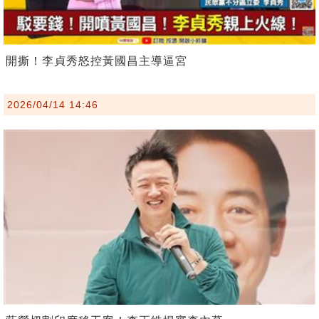
開撕！李貞秀怒控黃國昌主導逼宮
2026/04/14 14:46