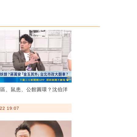
菸區、鼠患、公館圓環？沈伯洋
22 19:07