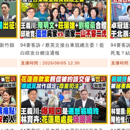
！新竹縣
94要客訴 / 蔡英文接台東競總主委！藍
94要客
白瞎攻台糖沒通報
死鬼？
直播時間：2026/08/05 12:30
直播時間：2