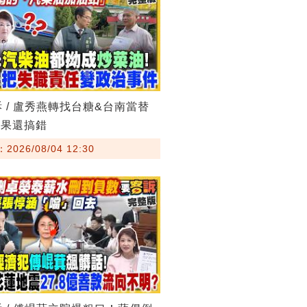
訴 / 盧秀燕轉找台糖&台南當替
結果還搞錯
026/08/04 12:30