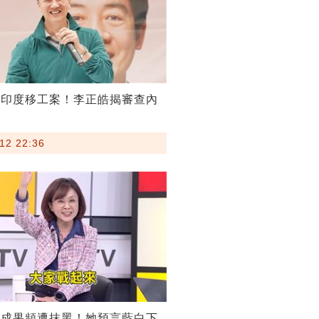
割印度移工案！李正皓揭審查內
12 22:36
稅成果頻遭抹黑！她預言藍白下