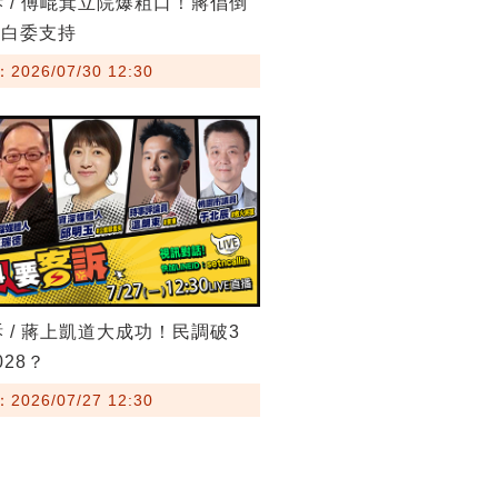
訴 / 傅崐萁立院爆粗口！蔣倡倒
藍白委支持
026/07/30 12:30
訴 / 蔣上凱道大成功！民調破3
28？
026/07/27 12:30