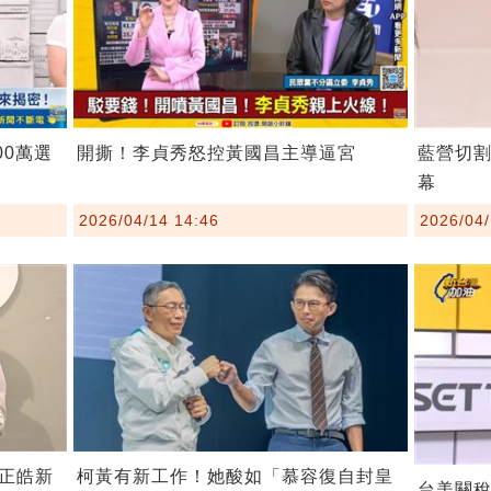
00萬選
開撕！李貞秀怒控黃國昌主導逼宮
藍營切
幕
2026/04/14 14:46
2026/04/
柯黃有新工作！她酸如「慕容復自封皇
正皓新
台美關