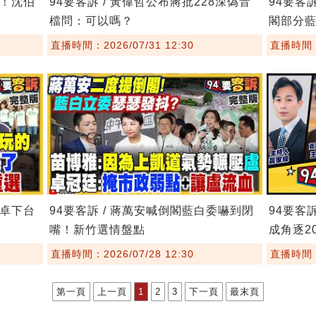
鏢！沈伯
94要客訴 / 黃偉哲公布蔣批228深偽音
94要客
檔問：可以嗎？
閣部分
直播時間：2026/07/31 12:30
直播時間：2
要卓下台
94要客訴 / 蔣萬安喊倒閣藍白委嚇到閉
94要客
嘴！新竹選情盤點
成角逐20
直播時間：2026/07/28 12:30
直播時間：2
第一頁
上一頁
1
2
3
下一頁
最末頁