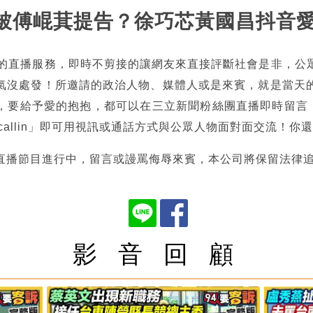
朗東被傅崐萁提告？徐巧芯黃國昌抖音
熱的直播服務，即時不剪接的讓網友來直接評斷社會是非，公
氣沒處發！所邀請的政治人物、媒體人或是來賓，就是當天
，要給予愛的抱抱，都可以在三立新聞粉絲團直播即時留言，也
tncallin」即可用視訊或通話方式與公眾人物面對面交流！
直播節目進行中，留言或謾罵侮辱來賓，本公司將保留法律
影 音 回 顧