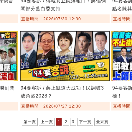
8深偽音
94要客訴 / 傅崐萁立院爆粗口！蔣倡倒
94要客
閣部分藍白委支持
點名陳
直播時間：2026/07/30 12:30
直播時間：2
委嚇到閉
94要客訴 / 蔣上凱道大成功！民調破3
94要客
成角逐2028？
樑！
直播時間：2026/07/27 12:30
直播時間：2
第一頁
上一頁
1
2
3
下一頁
最末頁