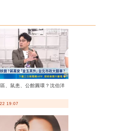
菸區、鼠患、公館圓環？沈伯洋
22 19:07