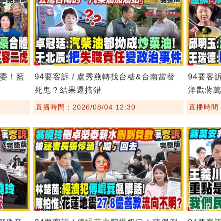
主委！藍
94要客訴 / 盧秀燕轉找台糖&台南當替
94要客
死鬼？結果還搞錯
洋戳蔣
直播時間：2026/08/04 12:30
直播時間：2