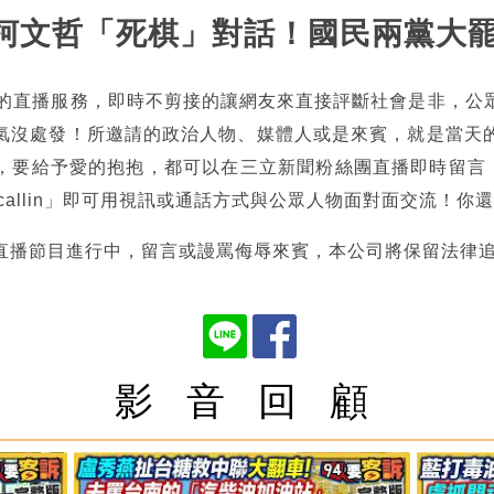
智菡柯文哲「死棋」對話！國民兩黨大
熱的直播服務，即時不剪接的讓網友來直接評斷社會是非，公
氣沒處發！所邀請的政治人物、媒體人或是來賓，就是當天
，要給予愛的抱抱，都可以在三立新聞粉絲團直播即時留言，也
tncallin」即可用視訊或通話方式與公眾人物面對面交流！
直播節目進行中，留言或謾罵侮辱來賓，本公司將保留法律
影 音 回 顧