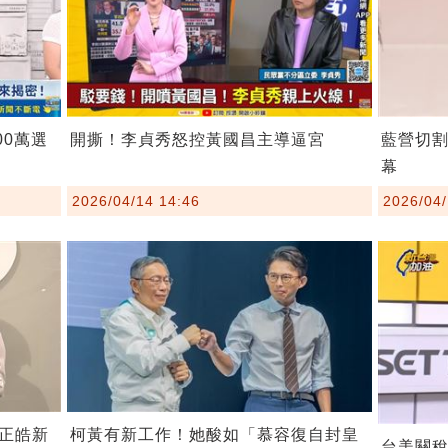
00萬選
開撕！李貞秀怒控黃國昌主導逼宮
藍營切
幕
2026/04/14 14:46
2026/04/
柯黃有新工作！她酸如「慕容復自封皇
正皓新
台美關