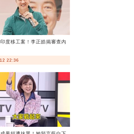
割印度移工案！李正皓揭審查內
12 22:36
稅成果頻遭抹黑！她預言藍白下